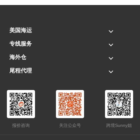
美国海运
海运拼柜
海运整柜
美国海卡
加拿大海运
专线服务
FBA专线直送
超大件专线
AWD专线
电池专线
海外仓
一件代发
FBA中转
贴标换标
拆柜/存储
尾程代理
美国清关
港口提柜
卡车派送
美国DDP/DDU
报价咨询
关注公众号
跨境Sunny姐