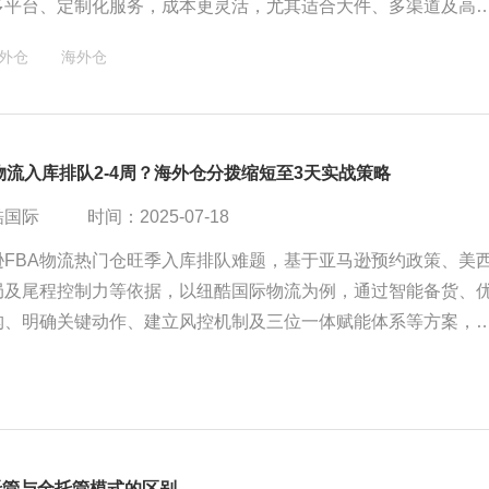
多平台、定制化服务，成本更灵活，尤其适合大件、多渠道及高
卖家可根据发展阶段混合使用，以优化供应链效率与成本控制。
外仓
海外仓
物流入库排队2-4周？海外仓分拨缩短至3天实战策略
酷国际
时间：2025-07-18
逊FBA物流热门仓旺季入库排队难题，基于亚马逊预约政策、美
局及尾程控制力等依据，以纽酷国际物流为例，通过智能备货、
构、明确关键动作、建立风控机制及三位一体赋能体系等方案，
入库周期，降低风险，提升销售机会捕获率，为跨境卖家旺季物
。
托管与全托管模式的区别