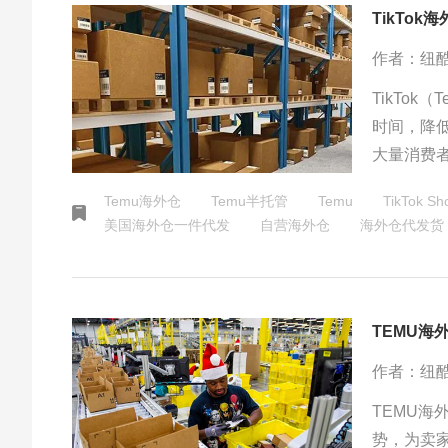
TikTo
作者：纽
TikTo
时间，降
大量消费
场扩大的
Temu海外仓
Temu半托管
Temu
TikTok Sh
美国海外仓一件代发
自营海外仓
海外仓代发货
TEMU海
作者：纽
TEMU
势，为卖