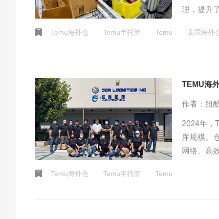
理，提升
商行业的
Temu海外仓
Temu半托管
Temu
美国海外
业增长提
TEMU
作者：纽
2024年
库规模、
网络、高
储派送需
Temu海外仓
Temu半托管
Temu
变跨境物