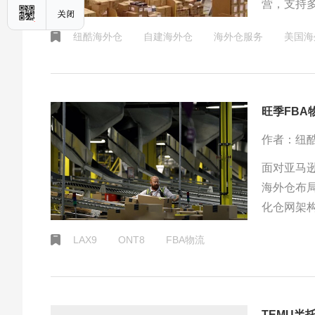
营，支持
值商品。
纽酷海外仓
自建海外仓
海外仓服务
美国海
旺季FBA
作者：纽
面对亚马
海外仓布
化仓网架
有效缩短
LAX9
ONT8
FBA物流
提供保障 
TEMU半