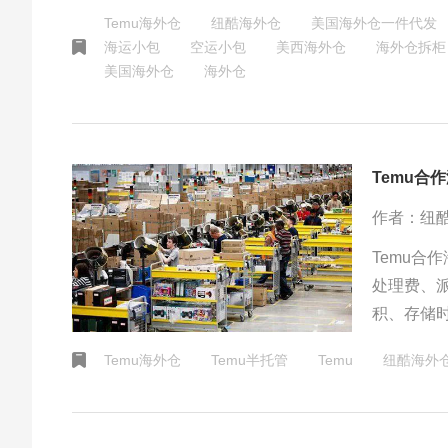
合作，以
Temu海外仓
纽酷海外仓
美国海外仓一件代发
海运小包
空运小包
美西海外仓
海外仓拆柜
美国海外仓
海外仓
Temu合
作者：纽
Temu
处理费、
积、存储
质量、费
Temu海外仓
Temu半托管
Temu
纽酷海外
本。