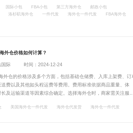
应对行业格局重塑。
国际小包
FBA小包
第三方海外仓
邮政小包
洛杉矶海外仓
一件代发
海外仓一件代发
FBA海外仓
作海外仓价格如何计算？
酷国际
时间：2024-12-24
合作海外仓的价格涉及多个方面，包括基础仓储费、入库上架费、订
派送费以及其他如头程运费等费用。费用标准依据商品重量、体
时长及运输渠道等因素综合确定。选择海外仓时，商家需关注服
用透明度、时效性和地理位置等因素，以确保合作顺利并降低成
仓
美国海外仓一件代发
海外仓代发货
海外仓一件代发