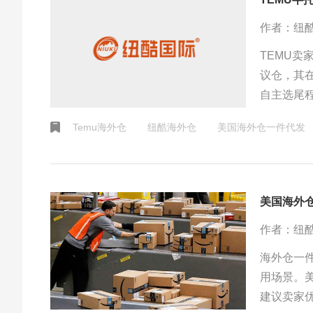
作者：纽
TEMU卖
议仓，其
自主选尾
身需求与
Temu海外仓
纽酷海外仓
美国海外仓一件代发
美国海外
作者：纽
海外仓一
用场景。
建议卖家