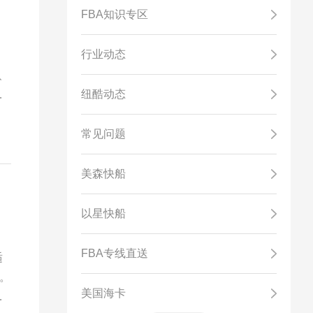
FBA知识专区
行业动态
协
、
纽酷动态
自
常见问题
美森快船
以星快船
FBA专线直送
适
。
美国海卡
商