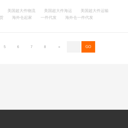
忠诚度，使卖家在激烈的市场竞争中更具优势。
美国超大件物流
美国超大件海运
美国超大件运输
货
海外仓起家
一件代发
海外仓一件代发
5
6
7
8
»