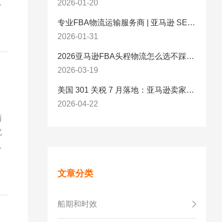
价
2026-01-20
专业FBA物流运输服务商 | 亚马逊 SEND 官方合作伙伴纽酷国际物流
2026-01-31
2026亚马逊FBA头程物流怎么选不踩坑？SEND/FIST/SPN官方认证物流商，只有这家敢承诺“准达率第一”
2026-03-19
美国 301 关税 7 月落地：亚马逊卖家必看的 5 项合规标准与稳交付方案
2026-04-22
西
优
可
流
文章分类
船期和时效