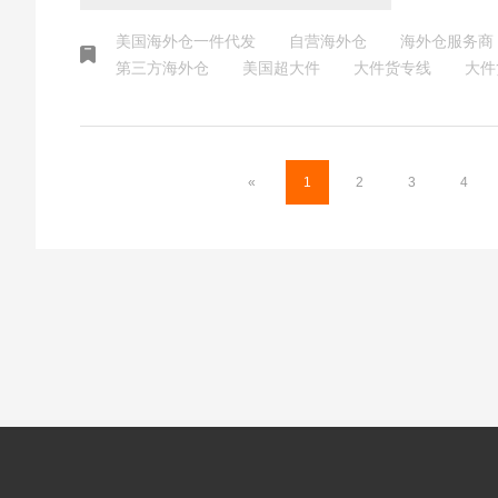
满意度和
美国海外仓一件代发
自营海外仓
海外仓服务商
第三方海外仓
美国超大件
大件货专线
大件
«
1
2
3
4