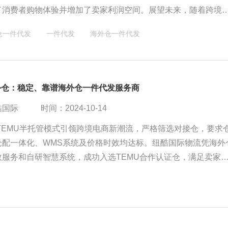
了消费者购物体验并增加了卖家利润空间。展望未来，随着跨境
发展和技术的进步，TEMU海外仓一件代发模式将更加成熟，为
仓一件代发
一件代发
海外仓一件代发
供新引擎。
海外仓：稳定、靠谱海外仓一件代发服务商
酷国际
时间：2024-10-14
，TEMU半托管模式引领跨境电商新潮流，严格筛选对接仓，要求
仓配一体化、WMS系统及价格时效均达标。纽酷国际物流凭海外
效服务和自研智慧系统，成功入选TEMU合作认证仓，满足卖家
求，高效精准处理一件代发业务。TEMU海外仓的崛起，正深刻
流格局，推动行业迈向新高度。