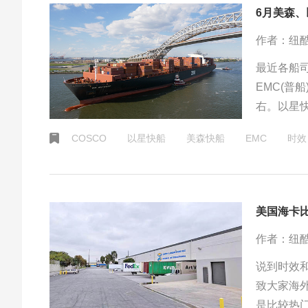
6月美森、
作者：纽
最近各船司时效排
EMC(普船) -> 其他普船。美森快船还是最快的，大概会比以星快船快
右。以星快
COSCO
以星快船
美森快船
EMC
时效
美国海卡
作者：纽
说到时效
致大家海
是比较热