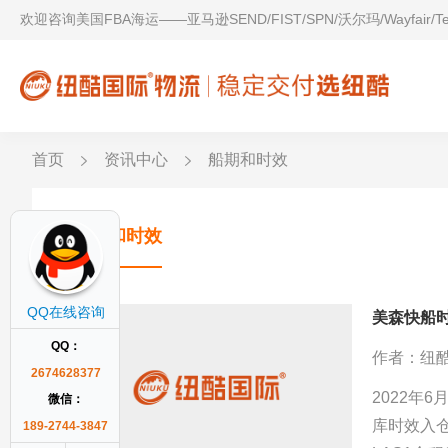
欢迎咨询美国FBA海运——亚马逊SEND/FIST/SPN/沃尔玛/Wayfair/
首页
资讯中心
船期和时效
船期和时效
QQ在线咨询
美森快船时
QQ：
作者：纽
2674628377
2022年
微信：
库时效入
189-2744-3847