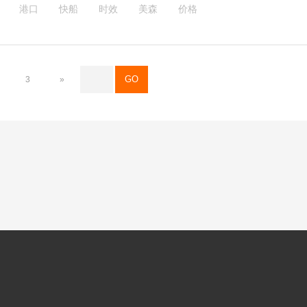
港口
快船
时效
美森
价格
天气原因，还能开足马力补足航行时间，所以准点率非常高，在
。
3
»