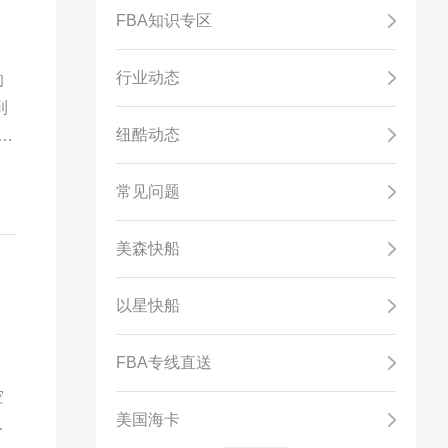
FBA知识专区
行业动态
的
到
纽酷动态
效
常见问题
美森快船
以星快船
FBA专线直送
空
美国海卡
，