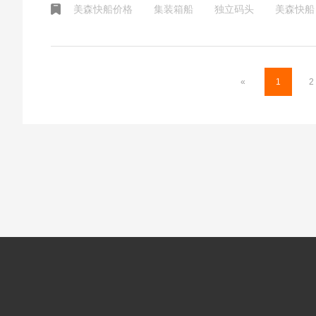
美森快船价格
集装箱船
独立码头
美森快船
如果遇到
99%以上
«
1
2