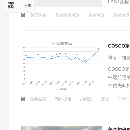
LAS1全
小时；派送
美国美森
美森快船时效
美森时效
美森海运
COSC
作者：纽
COSCO
中远航运
在优先卸
华东（上
集装箱船
预约提柜
封闭区
定提
COSC
美森加班