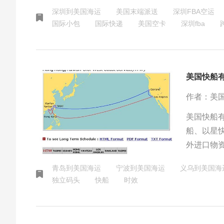
要么时效
深圳到美国海运
美国末端派送
深圳FBA空运
务。也有
国际小包
国际快递
美国空卡
深圳fba
美国快船
作者：美
美国快船
船、以星
外进口物资
名做起来
青岛到美国海运
宁波到美国海运
义乌到美国海
了电商快
独立码头
快船
时效