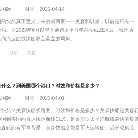
酷国际
时间：2021-04-14
国的快船真正意义上来说就两家——美森和以星，以前是只有一
船。自2020年6月以星开通跨太平洋电商快线ZEX后，就是两
电商海运航线快船双足鼎立的局势。
以星
美森
是什么？到美国哪个港口？时效和价格是多少？
酷国际
时间：2021-04-01
森快船？美森快船线路图、时效和价格是多少？美森快船是美森
中国到美国的直达快运航线CLX，是目前泛太平洋航线最快的集
美森轮船有军事背景，美森快船之前是军火运输船，后来改集装
装载量是2600TEU，即使一般航行航速比普通集装箱货船要快