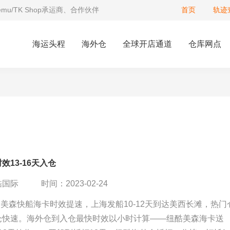
Temu/TK Shop承运商、合作伙伴
首页
轨迹
海运头程
海外仓
全球开店通道
仓库网点
效13-16天入仓
酷国际
时间：2023-02-24
6月美森快船海卡时效提速，上海发船10-12天到达美西长滩，热门
仓快速。海外仓到入仓最快时效以小时计算——纽酷美森海卡送