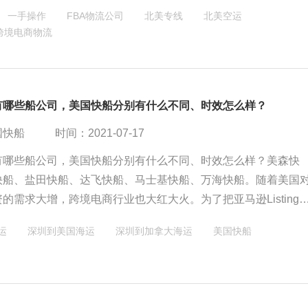
有优势。而有些FBA物流专注于海运头程，或者优势在海外仓服
一手操作
FBA物流公司
北美专线
北美空运
头程和尾程都非常有优势的FBA物流公司。
跨境电商物流
有哪些船公司，美国快船分别有什么不同、时效怎么样？
国快船
时间：2021-07-17
有哪些船公司，美国快船分别有什么不同、时效怎么样？美森快
快船、盐田快船、达飞快船、马士基快船、万海快船。随着美国
的需求大增，跨境电商行业也大红大火。为了把亚马逊Listing
，为了赶上亚马逊销售旺季。FBA头程时效非常的关键，这也助
运
深圳到美国海运
深圳到加拿大海运
美国快船
船航运的发展。一家、两家到百花齐放的场景。