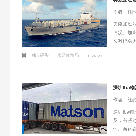
作者：纽
美森加班
情况。加
长滩码头大
不是特别
独立码头
集装箱堆场
maston
深圳fba
作者：纽
深圳fb
及，有些
运、海运