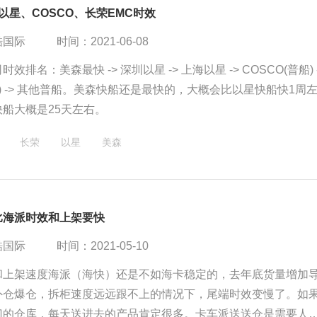
以星、COSCO、长荣EMC时效
酷国际
时间：2021-06-08
名：美森最快 -> 深圳以星 -> 上海以星 -> COSCO(普船) ->
1周左
船大概是25天左右。
长荣
以星
美森
比海派时效和上架要快
酷国际
时间：2021-05-10
和上架速度海派（海快）还是不如海卡稳定的，去年底货量增加
外仓爆仓，拆柜速度远远跟不上的情况下，尾端时效变慢了。如
门的仓库，每天送进去的产品肯定很多。卡车派送送仓是需要人