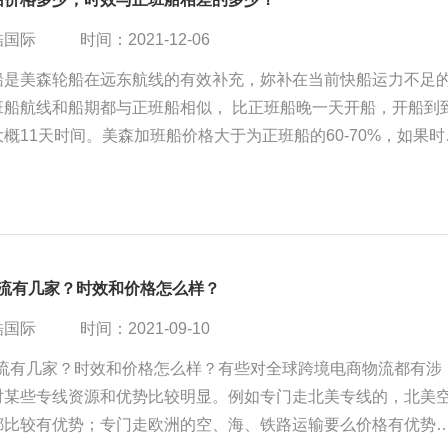
酷国际
时间：2021-12-06
船是美森轮船在远东航线的有效补充，妳补在当前快船运力不足
班船航线和船期都与正班船相似， 比正班船晚一天开船，开船到
概11天时间。美森加班船价格大于为正班船的60-70%，如果时
的赶，可以选择加班船。
物流有几家？时效和价格怎么样？
酷国际
时间：2021-09-10
a物流有几家？时效和价格怎么样？有些对全球跨境电商物流都有涉
对某些专线资源和优势比较明显。例如专门走北美专线的，北美
都比较有优势；专门走欧洲的空、海、铁路运输要么价格有优势