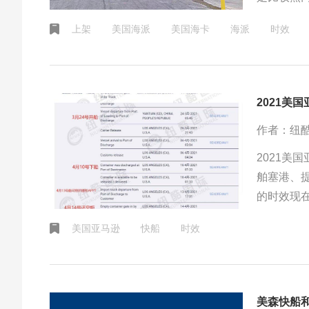
点数的，
上架
美国海派
美国海卡
海派
时效
要预约，
2021美
作者：纽
2021
舶塞港、
的时效现
美国亚马逊
快船
时效
美森快船