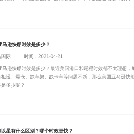
既然卸货已经点过数量，确认过数据直接上架就好了。虽然卡派
但是上架要快一些。
国亚马逊快船时效是多少？
酷国际
时间：2021-04-21
美国亚马逊快船时效是多少？最近美国港口和尾程时效都不太理想，
提柜慢、爆仓、缺车架、缺卡车等问题不断，那么美国亚马逊快
在是多少呢？
和以星有什么区别？哪个时效更快？