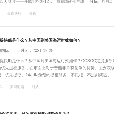
程13天签收——开船到拆柜12天，纽酷海外仓拆柜、分拣、打托1
当天入仓：从海外仓到LAS1卡车派送入仓6小时拿到POD签收
美森快船
美森
O定提快船是什么？从中国到美国海运时效如何？
酷国际
时间：2021-12-28
定提快船是什么？从中国到美国海运时效如何？COSCO定提服务
的优先提柜服务，在市面上对于普船非常有竞争的优势。主要表
柜，优先提取。24小时免预约提柜服务。不甩柜，不进封闭区。
海、宁波）和华南（主要是深圳盐田）会有这种舱位。
O
美国海运
时效
船价格多少，时效与正班船相差的多少？