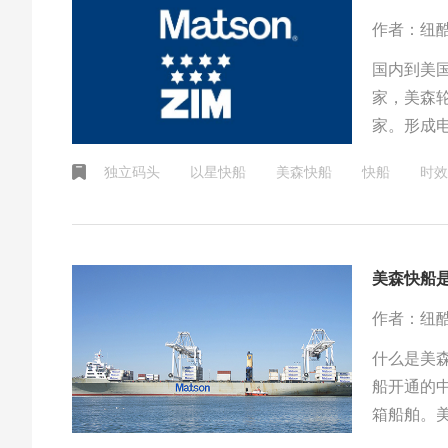
作者：纽
国内到美
家，美森轮
家。形成
独立码头
以星快船
美森快船
快船
时效
美森快船
作者：纽
什么是美
船开通的
箱船舶。
运输船的。