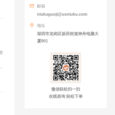
邮箱
niukuguoji@usniuku.com
地址
深圳市龙岗区坂田街道神舟电脑大
厦901
暂
强
移
移
微信轻松扫一扫
在线咨询 轻松下单