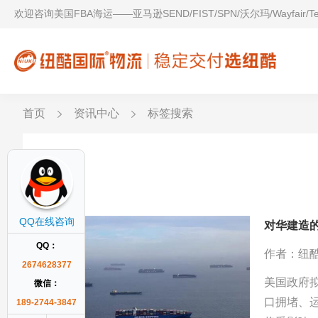
欢迎咨询美国FBA海运——亚马逊SEND/FIST/SPN/沃尔玛/Wayfair/
首页
资讯中心
标签搜索
港口
QQ在线咨询
对华建造
QQ：
作者：纽
2674628377
美国政府
微信：
口拥堵、
189-2744-3847