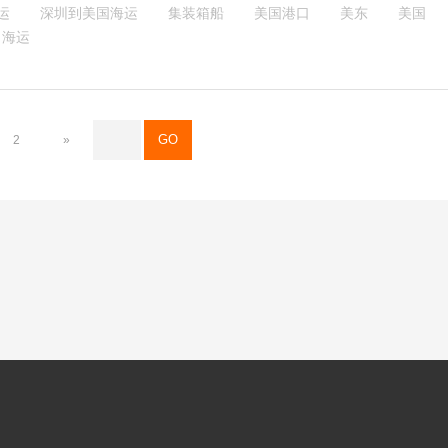
运
深圳到美国海运
集装箱船
美国港口
美东
美国
个。
海运
2
»