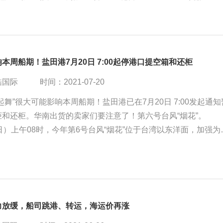
船CLX+航线。新加的加班船航线几乎一样，也同样到长滩港。
本周船期！盐田港7月20日 7:00起停港口提空箱和还柜
酷国际
时间：2021-07-20
起舞”很大可能影响本周船期！盐田港已在7月20日 7:00发起通知
柜和还柜。华南出货的卖家们要注意了！第六号台风“烟花”。
日）上午08时，今年第6号台风“烟花”位于台湾以东洋面，加强为
趋向闽浙沿海，“烟花”将以每小时5-10公里的速度向西偏北方向
强可达台风级或强台风级（40-48米/秒，13-15级）。21日夜间
面，然后逐渐向闽浙沿海靠近。
力放缓，船司跳港、转运，海运价再涨