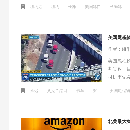
纽约港
纽约
长滩
美国港口
长滩港
美国尾程
作者：纽
美国尾程
判失败，
司机率先
走，车辆
延迟
奥克兰港口
卡车
罢工
美国尾程物