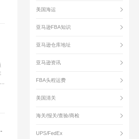
美国海运
亚马逊FBA知识
亚马逊仓库地址
亚马逊资讯
谈
车
FBA头程运费
游
。
美国清关
海关/报关/查验/商检
积压,亚马逊将推出官方工具指导卖家选品
UPS/FedEx