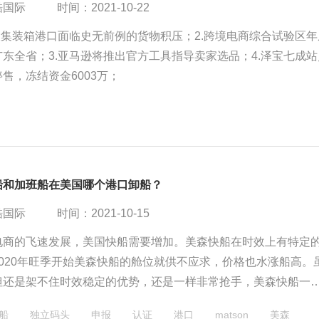
酷国际
时间：2021-10-22
大集装箱港口面临史无前例的货物积压；2.跨境电商综合试验区年
东全省；3.亚马逊将推出官方工具指导卖家选品；4.泽宝七成站
售，冻结资金6003万；
船和加班船在美国哪个港口卸船？
酷国际
时间：2021-10-15
电商的飞速发展，美国快船需要增加。美森快船在时效上有特定
2020年旺季开始美森快船的舱位就供不应求，价格也水涨船高。
但还是架不住时效稳定的优势，还是一样非常抢手，美森快船一
况，到目前还在持续。应对不断增加的快船需求，美森轮船增设
船
独立码头
申报
认证
港口
matson
美森