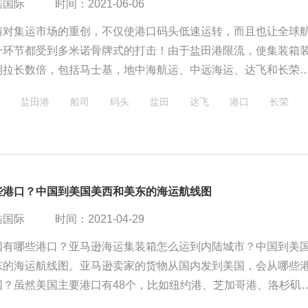
酷国际
时间：2021-06-06
情对集运市场的重创，不仅使港口码头低速运转，而且也让全球
一环节都受到多米诺骨牌式的打击！由于盐田港限流，使集装箱
期拉长数倍，包括马士基，地中海航运、中远海运、达飞和长荣
船公司纷纷宣布停航跳港！这次跳港航线之多，影响之广，或将
盐田港
船司
码头
盐田
达飞
港口
长荣
条航线受到影响。
些港口？中国到美国美西和美东的海运航线图
酷国际
时间：2021-04-29
国有哪些港口？亚马逊海运集装箱怎么运到内陆城市？中国到美
东的海运航线图​。亚马逊卖家的货物从国内发到美国，会从哪些
国？虽然美国主要港口有48个，比如纽约港、芝加哥港、洛杉矶
图港、新泽西港等，但亚马逊海运到美国的进入的港口却比较少