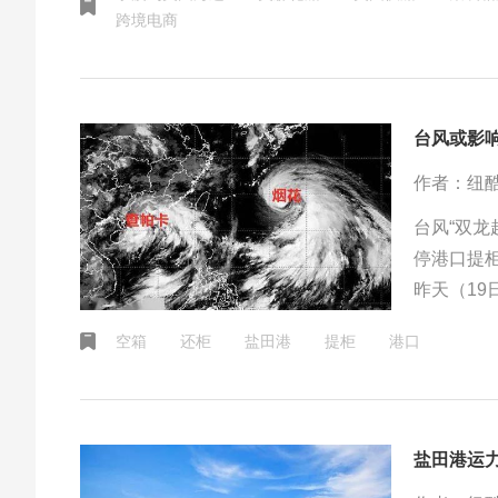
美森加班
跨境电商
台风或影响
作者：纽
台风“双龙
停港口提
昨天（19
热带风暴，
空箱
还柜
盐田港
提柜
港口
动，强度最
入东海海
盐田港运