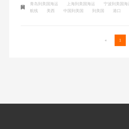
青岛到美国海运
上海到美国海运
宁波到美国海
主要就几
航线
美西
中国到美国
到美国
港口
«
1