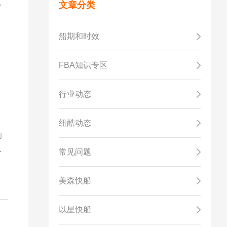
大
文章分类
船期和时效
FBA知识专区
行业动态
，
纽酷动态
的
和
常见问题
道
港
美森快船
易
以星快船