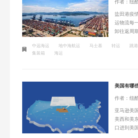
作者：纽
盐田港疫
运物流每
卸往返周
内的各大
中远海运
地中海航运
马士基
转运
跳港
达近100
集装箱
海运
美国有哪
作者：纽
亚马逊美
美西和美
口进到美
港、西雅