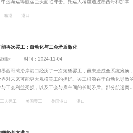
，中远海运等航运巨头面临冲击。托运人考虑通过墨西哥和加拿
，而美国政府的这一政策也使
塞港
港口
可能再次罢工：自动化与工会矛盾激化
酷国际
时间：2024-11-04
和墨西哥湾沿岸港口经历了一次短暂罢工，虽未造成全系统瘫痪
业界对未来可能更大规模罢工的担忧。罢工根源在于自动化导致
少与工会利益受损，以及工会与雇主间的长期矛盾。部分航运商
者预测，1月份可能再次爆发罢工，对此，船运商和货主正采取改
工人罢工
美国罢工
美国港口
港口
快装运速度等应对措施以降低风险。然而，自动化挑战下的美国
罢工风险，各方需共同努力寻求共识和解决方案，以确保全球贸
可持续发展。
有哪些基本港？