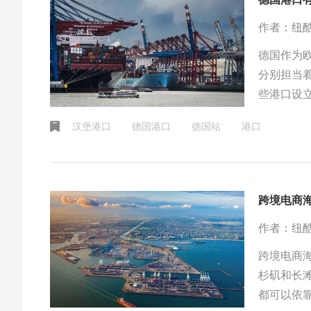
作者：纽
德国作为
分别担当
些港口设
台如亚马
汉堡港口
德国港口
德国站
港口
跨境电商
作者：纽
跨境电商
杉矶和长
都可以依