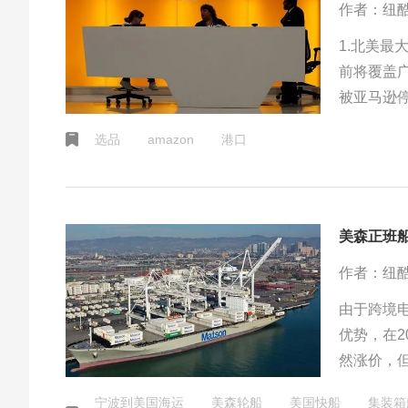
作者：纽
1.北美最
前将覆盖广
被亚马逊停
选品
amazon
港口
美森正班
作者：纽
由于跨境
优势，在
然涨价，
难求的情
宁波到美国海运
美森轮船
美国快船
集装箱