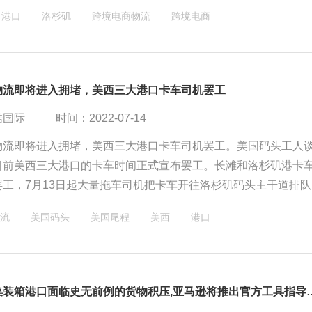
港口
洛杉矶
跨境电商物流
跨境电商
物流即将进入拥堵，美西三大港口卡车司机罢工
酷国际
时间：2022-07-14
物流即将进入拥堵，美西三大港口卡车司机罢工。美国码头工人
目前美西三大港口的卡车时间正式宣布罢工。长滩和洛杉矶港卡
罢工，7月13日起大量拖车司机把卡车开往洛杉矶码头主干道排队
蔓延几公里。奥克兰港的卡车司机也宣称准备在7月18日开始罢工
流
美国码头
美国尾程
美西
港口
北美最大集装箱港口面临史无前例的货物