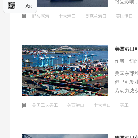
将受影响
转运货物
码头塞港
十大港口
奥克兰港口
美国港口
美国港口
作者：纽
美国东部
但已引发
劳动力减
利益相关
美国工人罢工
美西港口
十大港口
罢工
运输、加
口仍面临
的顺畅和
德国港口