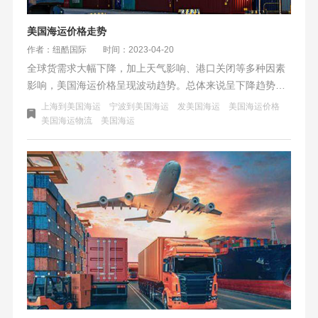
美国海运价格走势
作者：纽酷国际
时间：2023-04-20
全球货需求大幅下降，加上天气影响、港口关闭等多种因素
影响，美国海运价格呈现波动趋势。总体来说呈下降趋势，
以下是近期美国海运的趋势。最近几个月美国海运价格又有
上海到美国海运
宁波到美国海运
发美国海运
美国海运价格
所上涨，远东到美西线每FEU运价上涨376美元至1668美
美国海运物流
美国海运
元，涨幅达 29.1%，大幅优于之前一周涨幅 12.54%，连续
两周大涨，并创去年 11 月中旬以来新高；远东到美东线每
FEU运价上涨418美元至2565美元，为 2 月中旬以来高点，
涨幅也从之前一周的6.8%扩大到19.47%。