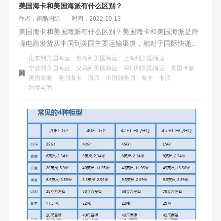
美国海卡和美国海派有什么区别？
作者：纽酷国际
时间：2022-10-13
美国海卡和美国海派有什么区别？美国海卡和美国海派是跨
境电商发货从中国到美国主要运输渠道，相对于国际快递和
美国空运有价格的优势。适合货量较大，体积、重量大，时
山东到美国海运
青岛到美国海运
上海到美国海运
效相对没这么紧急的货物运输。美国海卡和海派都是美国海
宁波到美国海运
义乌到美国海运
深圳到美国海运
美国卡派
美国海派
美国海卡
海派
中国到美国
海卡
卡派
运的其中一种方式，它们有什么区别？以上时效以纽酷国际
跨境电商
美国海卡为参考，海卡本来就是纽酷国际的优势，整体时效
要比市面上其他公布的要快一些。纽酷国际物流供应链没有
说整体优化到极致，但能优化的环节都力争完美。可以看出
美西和部分美中FBA仓库几乎与海派时效持平，旺季更是比
海派更可靠。