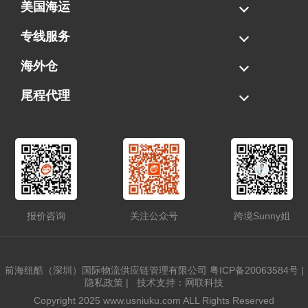
美国海运
海运拼柜
海运整柜
美国海卡
加拿大海运
专线服务
FBA专线直送
超大件专线
AWD专线
电池专线
海外仓
一件代发
FBA中转
贴标换标
拆柜/存储
尾程代理
美国清关
港口提柜
卡车派送
美国DDP/DDU
报价咨询
关注公众号
跨境Sunny姐
前海纽酷（深圳）国际物流供应链管理有限公司
粤ICP备20063584号
|
隐私政策
|
技术支持：网联科技
Copyright 2025 www.usniuku.com ALL Rights Reserved