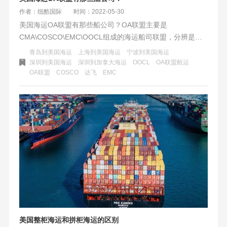
作者：纽酷国际
时间：2022-05-30
美国海运OA联盟有那些船公司？OA联盟主要是
CMA\COSCO\EMC\OOCL组成的海运船司联盟，分辨是达
飞轮船、中远海运、长荣海运、东方海运。OA联盟占据了国
青岛到美国海运
上海到美国海运
宁波到美国海运
内到美西海运跨境电商货物的主导，表现为航线精准、时效
深圳到美国海运
深圳到加拿大海运
OOCL
OA联盟航运
OA联盟
COSCO
达飞
EMC
快速、提柜便捷。
美国整柜海运和拼柜海运的区别