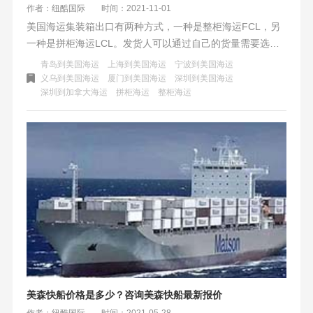
作者：纽酷国际
时间：2021-11-01
美国海运集装箱出口有两种方式，一种是整柜海运FCL，另
一种是拼柜海运LCL。发货人可以通过自己的货量需要选择
合适的海运出口方式，跟船司订柜。或者跟货代订柜、订
青岛到美国海运
上海到美国海运
宁波到美国海运
舱。一般不管是整柜海运还是拼柜海运都可以指定船司，具
义乌到美国海运
厦门到美国海运
深圳到美国海运
深圳到加拿大海运
拼柜海运
整柜海运
体跟货代咨询。不同的船司在同一目的港都有不同的航线，
根据航线、时效、船期、价格等因素选择合适的舱位，这是
发货人在海运出口之前必须做的课前作业。
美森快船价格是多少？咨询美森快船最新报价
作者：纽酷国际
时间：2021-05-28