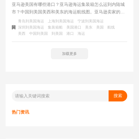
亚马逊美国有哪些港口？亚马逊海运集装箱怎么运到内陆城
市？中国到美国美西和美东的海运航线图​。亚马逊卖家的货
物从国内发到美国，会从哪些港口进到美国？虽然美国主要
青岛到美国海运
上海到美国海运
宁波到美国海运
港口有48个，比如纽约港、芝加哥港、洛杉矶港、西雅图
深圳到美国海运
集装箱船
美国港口
美东
美国
航线
美西
中国到美国
到美国
港口
海运
港、新泽西港等，但亚马逊海运到美国的进入的港口却比较
少，主要就几个。
加载更多
热门资讯