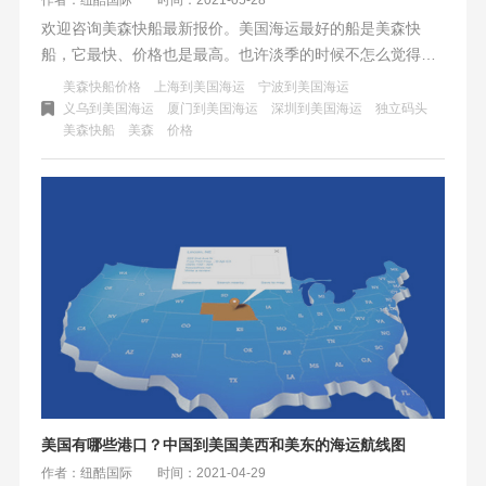
欢迎咨询美森快船最新报价。美国海运最好的船是美森快
船，它最快、价格也是最高。也许淡季的时候不怎么觉得，
但是在旺季加上塞港的情况下，优势立马就体现出来了。独
美森快船价格
上海到美国海运
宁波到美国海运
立码头的优势是其他电商快船不法比的，因为独天优厚的自
义乌到美国海运
厦门到美国海运
深圳到美国海运
独立码头
美森快船
美森
价格
身优势，领跑在各家船司的之前。
美国有哪些港口？中国到美国美西和美东的海运航线图
作者：纽酷国际
时间：2021-04-29