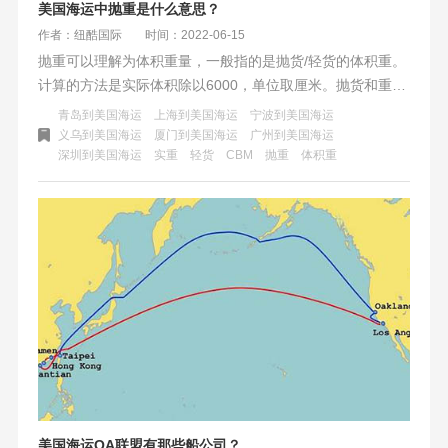
美国海运中抛重是什么意思？
作者：纽酷国际
时间：2022-06-15
抛重可以理解为体积重量，一般指的是抛货/轻货的体积重。
计算的方法是实际体积除以6000，单位取厘米。抛货和重货
是怎么划分的？美国FBA海运中以每个CBM小于167公斤的
青岛到美国海运
上海到美国海运
宁波到美国海运
货物界定为抛货，运输价格用抛重计算。反之实重大于167
义乌到美国海运
厦门到美国海运
广州到美国海运
深圳到美国海运
实重
轻货
CBM
抛重
体积重
公斤/CBM的为重货，以实重计算运费。
美国海运OA联盟有那些船公司？