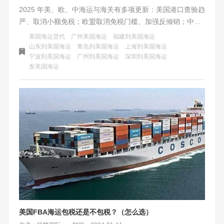
2025 年美、欧、中海运与海关有多项更新：美国港口查验趋
严、取消小额免税；欧盟取消免税门槛、加强反倾销；中国
新开通西安 - 芝加哥等航线。全球海运运价多数下行，旺季
美国海运货代
广州美国海运
福建到美国海运
货量或跌，建议企业合规运营，采取物流替代方案。
山东到美国海运
青岛到美国海运
上海到美国海运
宁波到美国海运
广州到美国海运
深圳到美国海运
发美国海运
美国FBA海运包税还是不包税？（怎么选）