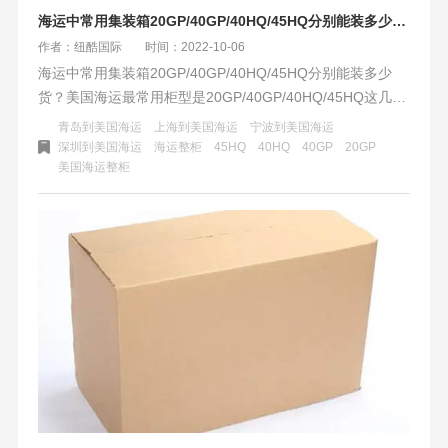
海运中常用集装箱20GP/40GP/40HQ/45HQ分别能装多少货？
作者：纽酷国际
时间：2022-10-06
海运中常用集装箱20GP/40GP/40HQ/45HQ分别能装多少
货？美国海运最常用柜型是20GP/40GP/40HQ/45HQ这几
种，其中又以40GP和40HQ为主。这几种柜型可以装多少货
青岛到美国海运
上海到美国海运
宁波到美国海运
呢？首先要看柜子的尺寸。集装箱内尺寸会小一些，而不同
深圳到美国海运
海运整柜
45HQ
40HQ
40GP
20GP
美国海运整柜
船司的柜子尺寸会有一定的偏差，而柜子制作的规格和结构
也不同，内部尺寸也有所不同。一般在柜门上会标注这个柜
子的内尺寸是多少，内容积又是多少，这样方便工厂和客户
装货计划提前有一个参考。