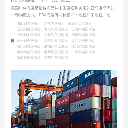
作者：纽酷国际
时间：2024-01-11
​美国FBA海运是指将商品从中国运送到美国的亚马逊仓库的
一种物流方式。FBA海运有两种模式：包税和不包税。包税
模式是指由物流公司代理清关，提前支付关税和其他费用，
佛山到美国海运
广州美国海运
福建到美国海运
不包税模式是指由卖家自己负责清关，根据实际情况缴纳关
山东到美国海运
青岛到美国海运
上海到美国海运
宁波到美国海运
义乌到美国海运
福建到美国海运
税和其他费用。FBA海运选择包税还是不包税，需要根据自
泉州到美国海运
福州到美国海运
厦门到美国海运
己的商品类型、货量大小、关税多少和风险把控能力来综合
潮州到美国海运
潮汕到美国海运
江门到美国海运
考虑。
顺德到美国海运
惠州到美国海运
中山到美国海运
佛山到美国海运
东莞到美国海运