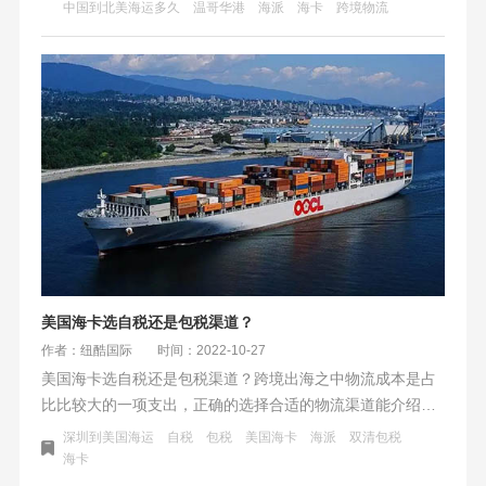
中国到北美海运多久
温哥华港
海派
海卡
跨境物流
久？大概的费用有什么区别？
美国海卡选自税还是包税渠道？
作者：纽酷国际
时间：2022-10-27
美国海卡选自税还是包税渠道？跨境出海之中物流成本是占
比比较大的一项支出，正确的选择合适的物流渠道能介绍非
常大的成本。在FBA创建计划里，同一个FBA仓库往往有多
深圳到美国海运
自税
包税
美国海卡
海派
双清包税
个渠道可选，在同等差不多的时效下，价格也会有所不同。
海卡
选海卡还是海派，选包税还是自税？