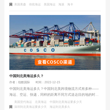
货物运输到选定的货代公司仓库，由货代公司将货物海运运
美国美森
传统海运
美国海运
海派
海卡
输至特定海港，必须由目的国的顾客自取。
中国到北美海运多久？
作者：纽酷国际
时间：2022-12-15
中国到北美海运多久？中国到北美跨境物流方式有多种——
海运、空运、快递，同样的距离不同方式送达目的地的时间
和价格是不一样的。空运快递派送效率高，价格也高；海运
美国货代海运
北美海运
中国到北美海运要多少天
派送价格低，时间久。这里小编主要讲中国到北美海运多
深圳到北美海运要多少天
海运到北美多久