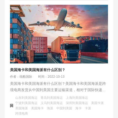
美国海卡和美国海派有什么区别？
作者：纽酷国际
时间：2022-10-13
美国海卡和美国海派有什么区别？美国海卡和美国海派是跨
境电商发货从中国到美国主要运输渠道，相对于国际快递和
美国空运有价格的优势。适合货量较大，体积、重量大，时
山东到美国海运
青岛到美国海运
上海到美国海运
效相对没这么紧急的货物运输。美国海卡和海派都是美国海
宁波到美国海运
义乌到美国海运
深圳到美国海运
美国卡派
美国海派
美国海卡
海派
中国到美国
海卡
卡派
运的其中一种方式，它们有什么区别？以上时效以纽酷国际
跨境电商
美国海卡为参考，海卡本来就是纽酷国际的优势，整体时效