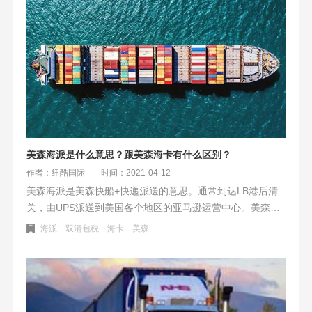
美森海派是什么意思？跟美森海卡有什么区别？
作者：纽酷国际
时间：2021-04-12
美森海派是美森快船+快递派送的意思。通常到达LB港后清
关，由UPS派送到美国各个地区的亚马逊运营中心。美森海
派和海卡的区别是美国尾端派送的不同。一个派送用的快
海派
双清包税
海卡
美森
递，另一个用的是卡车。美森海卡有两种报价方式，一个是
包税一种是不包税。