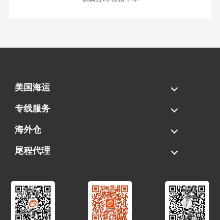
美国海运
海运拼柜
海运整柜
美国海卡
加拿大海运
专线服务
FBA专线直送
超大件专线
AWD专线
电池专线
海外仓
一件代发
FBA中转
贴标换标
拆柜/存储
尾程代理
美国清关
港口提柜
卡车派送
美国DDP/DDU