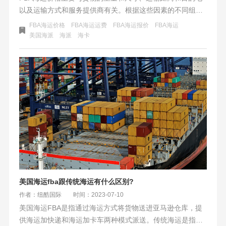
以及运输方式和服务提供商有关。根据这些因素的不同组
合，FBA海运价格会有所变化。因此，在选择FBA海运时，
FBA海运价格
FBA海运运费
FBA海运报价
​FBA海运
需要综合考虑这些因素，并选择最适合自己需求和预算的方
美国海派
海派
海卡
案。
美国海运fba跟传统海运有什么区别?
作者：纽酷国际
时间：2023-07-10
美国海运FBA是指通过海运方式将货物送进亚马逊仓库，提
供海运加快递和海运加卡车两种模式派送。传统海运是指将