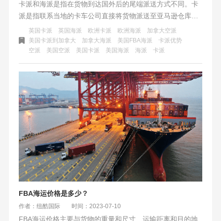
卡派和海派是指在货物到达国外后的尾端派送方式不同。卡
派是指联系当地的卡车公司直接将货物派送至亚马逊仓库，
适合大货中转入仓，对货物尺寸重量没有过多限制，丢件率
英国卡派
英国海派
欧洲卡派
欧洲海派
加拿大空派
低。海派则是指将货物交付给当地的快递公司（如FedEx和
美国卡派到加拿大
加拿大海派
美国FBA海派
卡派优势
空派
美国空派
美国卡派
美国海派
海派
卡派
UPS），由快递公司进行最后的派送入仓，有单号可以追
踪，快递网点多，适合偏远仓库选择。
FBA海运价格是多少？
作者：纽酷国际
时间：2023-07-10
FBA海运价格主要与货物的重量和尺寸、运输距离和目的地