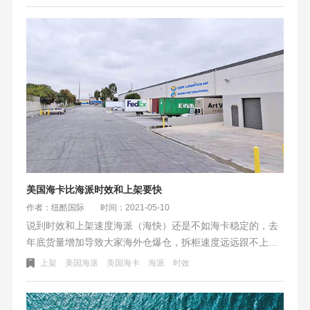
要比市面上其他公布的要快一些。纽酷国际物流供应链没有
说整体优化到极致，但能优化的环节都力争完美。可以看出
美西和部分美中FBA仓库几乎与海派时效持平，旺季更是比
海派更可靠。
美国海卡比海派时效和上架要快
作者：纽酷国际
时间：2021-05-10
说到时效和上架速度海派（海快）还是不如海卡稳定的，去
年底货量增加导致大家海外仓爆仓，拆柜速度远远跟不上的
情况下，尾端时效变慢了。如果是比较热门的仓库，每天送
上架
美国海派
美国海卡
海派
时效
进去的产品肯定很多。卡车派送送仓是需要人工点数的，既
然卸货已经点过数量，确认过数据直接上架就好了。虽然卡
派需要预约，但是上架要快一些。