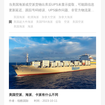
当美国海派或空派货物出库后UPS未显示提取，可能因信息
更新延迟、跟踪号码错误、UPS操作问题、非官方物流渠
道、特殊情况（如跑水账号、海关查验、仓库问题）等。建
英国海派
欧洲海派
加拿大空派
加拿大海派
议耐心等待、核对号码、联系UPS及发送方，并选择可靠渠
美国超大件海派
美国FBA海派
提取
空派
美国空派
美国海派
海派
道，制定备份计划，确保货物顺利到达。
美国空派、海派、卡派有什么不同
作者：纽酷国际
时间：2023-10-11