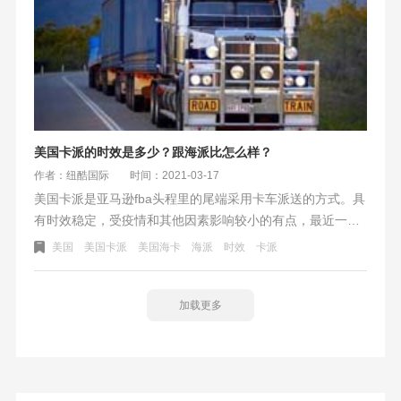
美国卡派的时效是多少？跟海派比怎么样？
作者：纽酷国际
时间：2021-03-17
美国卡派是亚马逊fba头程里的尾端采用卡车派送的方式。具
有时效稳定，受疫情和其他因素影响较小的有点，最近一段
时间更受亚马逊卖家欢迎的头程渠道。
美国
美国卡派
美国海卡
海派
时效
卡派
加载更多