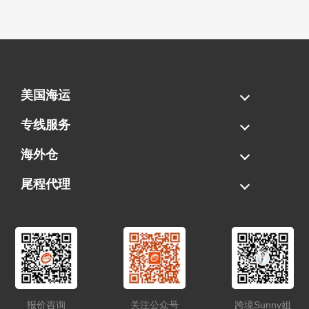
美国海运
海运拼柜
海运整柜
美国海卡
加拿大海运
专线服务
FBA专线直送
超大件专线
AWD专线
电池专线
海外仓
一件代发
FBA中转
贴标换标
拆柜/存储
尾程代理
美国清关
港口提柜
卡车派送
美国DDP/DDU
报价咨询
关注公众号
跨境Sunny姐