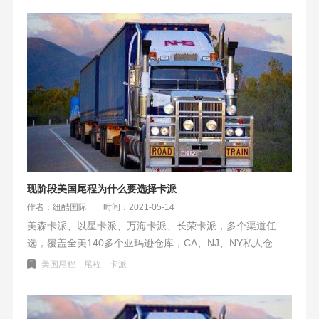
现阶段美国尾程为什么要选择卡派
作者：纽酷国际
时间：2021-05-14
美森卡派、以星卡派、万海卡派、长荣卡派，多个渠道任
选，覆盖全美140多个亚玛逊仓库，CA、NJ、NY私人仓私
人地址商业地址，货量大可定制送仓方案。这周报价均由所
美国尾程
尾程
卡派
下调，美森、以星每个方下调报价在50-70元范围，包税报
价下调幅度在0.5-0.7元之间每公斤。欢迎询价，免费报价。