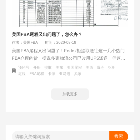
美国FBA尾程又出问题了，怎么办？
作者：美国FBA
时间：2020-08-19
美国FBA尾程又出问题了！Fedex拒提取送往这十几个热门
FBA仓库的货，据说多家物流公司已改用UPS派送，但速度
也是没法得到保证，时效也是慢出天际。有的卖家马上断货
预约号
开船
提取
美东
美国尾程
美西
爆仓
拆柜
或者已经断货了，货却还没送进去。卖家也是干着急，很无
尾程
FBA尾程
卡派
亚马逊
卖家
奈。
加载更多