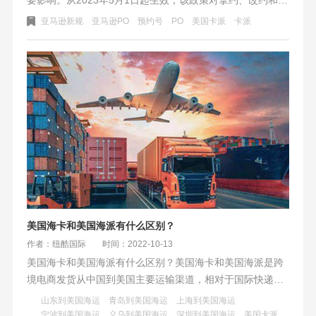
仓要求更加精确，尾端货物入仓效率受到巨大影响。卖家们
亚马逊新规
亚马逊PO
预约号
PO
美国卡派
卡派
需要在取消或修改预约时提前至少72小时，并在修改PO信息
时提前至少24小时以避免被视为缺陷。此外，PO准确性要求
在95%以上，ID不相符概率低于5%。为了高效入仓，卖家们
需要确认货物PO的准确性和有效性，并核对PO对应的亚马
逊仓库与实际出货对应的仓库是否相符。对于已使用过的
PO，将无法再使用，可能导致货物滞留在海外仓并产生仓储
费用。卖家们务必重视这一政策更新，遵守要求以减少不必
要的损失。
美国海卡和美国海派有什么区别？
作者：纽酷国际
时间：2022-10-13
美国海卡和美国海派有什么区别？美国海卡和美国海派是跨
境电商发货从中国到美国主要运输渠道，相对于国际快递和
美国空运有价格的优势。适合货量较大，体积、重量大，时
山东到美国海运
青岛到美国海运
上海到美国海运
效相对没这么紧急的货物运输。美国海卡和海派都是美国海
宁波到美国海运
义乌到美国海运
深圳到美国海运
美国卡派