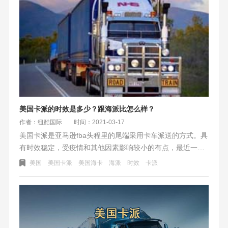
美国卡派的时效是多少？跟海派比怎么样？
作者：纽酷国际
时间：2021-03-17
美国卡派是亚马逊fba头程里的尾端采用卡车派送的方式。具
有时效稳定，受疫情和其他因素影响较小的有点，最近一段
时间更受亚马逊卖家欢迎的头程渠道。
美国
美国卡派
美国海卡
海派
时效
卡派