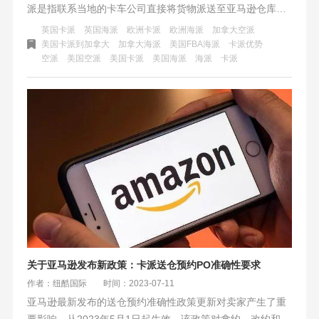
派是指联系当地的卡车公司直接将货物派送至亚马逊仓库，
适合大货中转入仓，对货物尺寸重量没有过多限制，丢件率
英国卡派
英国海派
欧洲卡派
欧洲海派
加拿大空派
低。海派则是指将货物交付给当地的快递公司（如FedEx和
美国卡派到加拿大
加拿大海派
美国FBA海派
卡派优势
空派
美国空派
美国卡派
美国海派
海派
卡派
UPS），由快递公司进行最后的派送入仓，有单号可以追
踪，快递网点多，适合偏远仓库选择。
关于亚马逊发布新政策：卡派送仓预约PO准确性要求
作者：纽酷国际
时间：2023-07-11
亚马逊最新发布的送仓预约准确性政策更新对卖家产生了重
要影响。从2023年5月1日起生效，该政策对拿约、改约和送