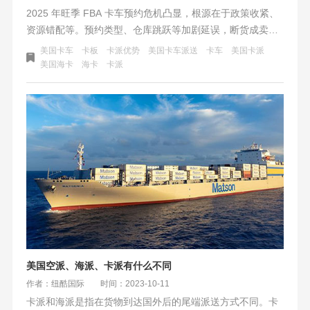
2025 年旺季 FBA 卡车预约危机凸显，根源在于政策收紧、
资源错配等。预约类型、仓库跳跃等加剧延误，断货成卖家
致命伤。破局需物流商资源整合与智能调度，如纽酷保舱保
美国卡车
卡板
卡派优势
美国卡车派送
卡车
美国卡派
柜等，卖家也应多仓分流、数据预判，让物流从成本中心变
美国海卡
海卡
卡派
为增长引擎。
美国空派、海派、卡派有什么不同
作者：纽酷国际
时间：2023-10-11
卡派和海派是指在货物到达国外后的尾端派送方式不同。卡