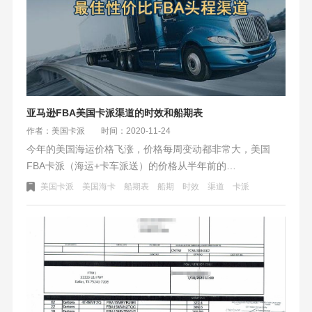
亚马逊FBA美国卡派渠道的时效和船期表
作者：美国卡派
时间：2020-11-24
今年的美国海运价格飞涨，价格每周变动都非常大，美国
FBA卡派（海运+卡车派送）的价格从半年前的
500+元/CBM，涨到了700元/CBM（不包税渠道）。对比
美国卡派
美国海卡
船期表
船期
时效
渠道
卡派
FBA空运翻倍的价格，美国卡派40%的涨幅也让亚马逊卖家
不堪重负。