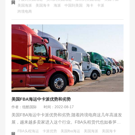
美国海派
美国海卡
海派
中国到美国
海卡
卡派
运的其中一种方式，它们有什么区别？以上时效以纽酷国际
跨境电商
美国海卡为参考，海卡本来就是纽酷国际的优势，整体时效
要比市面上其他公布的要快一些。纽酷国际物流供应链没有
说整体优化到极致，但能优化的环节都力争完美。可以看出
美西和部分美中FBA仓库几乎与海派时效持平，旺季更是比
海派更可靠。
美国FBA海运中卡派优势和劣势
作者：纽酷国际
时间：2022-08-17
美国FBA海运中卡派优势和劣势,随着跨境电商这几年高速发
展，越来越多卖家进入这个行业。FBA头程货代也如春笋一
般涌现了很多兴欣企业，选择物流渠道非常多，而且价格参
FBA头程海运
卡派优势
美国fba海运
美国海派
美国海卡