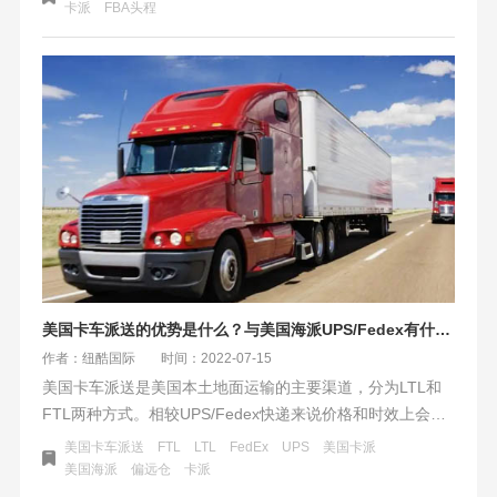
差不齐。新入行 的卖家并不懂得如何区分，往往踩过很多坑
卡派
FBA头程
之后才知道。这里来讲一下
美国卡车派送的优势是什么？与美国海派UPS/Fedex有什么不同？
作者：纽酷国际
时间：2022-07-15
美国卡车派送是美国本土地面运输的主要渠道，分为LTL和
FTL两种方式。相较UPS/Fedex快递来说价格和时效上会有
优势。美国卡车派送属于美国尾程的重要派送方式，在美国
美国卡车派送
FTL
LTL
FedEx
UPS
美国卡派
清关完成后，拖柜到美国海外仓拆柜、分拣后由本地卡车派
美国海派
偏远仓
卡派
送到亚马逊FBA仓库或者私人地址。