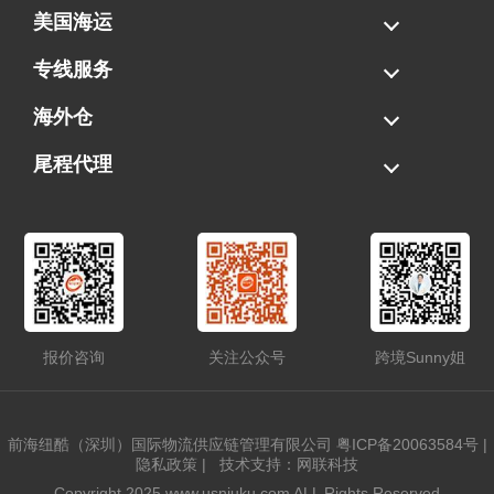
美国海运
海运拼柜
海运整柜
美国海卡
加拿大海运
专线服务
FBA专线直送
超大件专线
AWD专线
电池专线
海外仓
一件代发
FBA中转
贴标换标
拆柜/存储
尾程代理
美国清关
港口提柜
卡车派送
美国DDP/DDU
报价咨询
关注公众号
跨境Sunny姐
前海纽酷（深圳）国际物流供应链管理有限公司
粤ICP备20063584号
|
隐私政策
|
技术支持：网联科技
Copyright 2025 www.usniuku.com ALL Rights Reserved