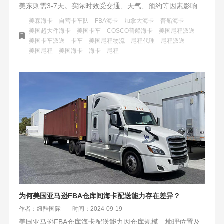
美东则需3-7天。实际时效受交通、天气、预约等因素影响，
季节性变化及货物特性也需考虑。选择合适的运输公司和灵
美森海卡
自营卡车队
FBA海卡
加拿大海卡
普船海卡
活应对物流动态是关键。
美国超大件海卡
美国卡车
COSCO普船海卡
美国尾程派送
美国卡车派送
卡车
美国尾程物流
尾程代理
尾程派送
美国尾程
美国海卡
海卡
尾程
为何美国亚马逊FBA仓库间海卡配送能力存在差异？
作者：纽酷国际
时间：2024-09-19
美国亚马逊FBA仓库海卡配送能力因仓库规模、地理位置及