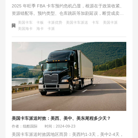
2025 年旺季 FBA 卡车预约危机凸显，根源在于政策收紧、
资源错配等。预约类型、仓库跳跃等加剧延误，断货成卖家
致命伤。破局需物流商资源整合与智能调度，如纽酷保舱保
美国卡车
卡板
卡派优势
美国卡车派送
卡车
美国卡派
柜等，卖家也应多仓分流、数据预判，让物流从成本中心变
美国海卡
海卡
卡派
为增长引擎。
美国卡车派送时效：美西、美中、美东尾程多少天？
作者：纽酷国际
时间：2024-09-23
美国卡车派送时效因地区而异：美西约1-3天，美中2-4天，