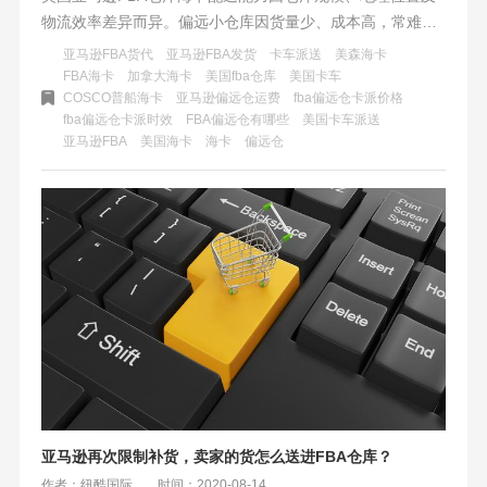
物流效率差异而异。偏远小仓库因货量少、成本高，常难以
支持海卡服务，影响时效。卖家需提前规划，备选多渠道物
亚马逊FBA货代
亚马逊FBA发货
卡车派送
美森海卡
流方案，并与服务商紧密沟通，优化库存管理，以应对不同
FBA海卡
加拿大海卡
美国fba仓库
美国卡车
COSCO普船海卡
亚马逊偏远仓运费
fba偏远仓卡派价格
仓库的物流挑战。
fba偏远仓卡派时效
FBA偏远仓有哪些
美国卡车派送
​亚马逊FBA
美国海卡
海卡
偏远仓
亚马逊再次限制补货，卖家的货怎么送进FBA仓库？
作者：纽酷国际
时间：2020-08-14