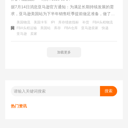
据7月14日消息亚马逊官方通知：为满足长期持续发展的需
求，亚马逊美国站为下半年销售旺季提前做足准备，做了限
制不补货的规定：库存绩效指标分数（IPI）分数在500以下
美国物流
美国卡车
IPI
库存绩效指标
补货
FBA头程物流
的卖家有仓储限制。加上小包涨价、海运甩柜、快递中转仓
FBA头程运输
美国站
库存
FBA仓库
亚马逊卖家
快递
亚马逊
卖家
爆仓、尾程派送延误、卡车排队、或拿不到短期的预约号
等。可以说今年的亚马逊卖家是困难重重，各种没有遇见的
问题都遇上了。内行的都知道跨境物流供应链的问题出在尾
加载更多
程方面。尾程派送的资源竞争也是各个物流商的竞争的核
心。
热门资讯