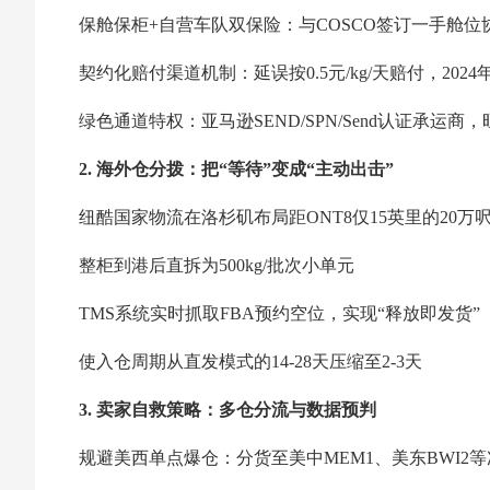
保舱保柜+自营车队双保险：与COSCO签订一手舱位
契约化赔付渠道机制：延误按0.5元/kg/天赔付，2024
绿色通道特权：亚马逊SEND/SPN/Send认证承运
2. 海外仓分拨：把“等待”变成“主动出击”
纽酷国家物流在洛杉矶布局距ONT8仅15英里的20
整柜到港后直拆为500kg/批次小单元
TMS系统实时抓取FBA预约空位，实现“释放即发货”
使入仓周期从直发模式的14-28天压缩至2-3天
3. 卖家自救策略：多仓分流与数据预判
规避美西单点爆仓：分货至美中MEM1、美东BWI2等