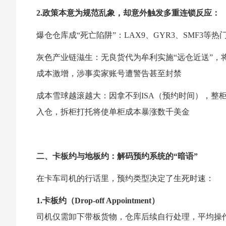
2.政策本意为规范乱象，却意外触发多重连锁反应：
爆仓仓库成“死亡陷阱”：LAX9、GYR3、SMF3等
灰色产业链滋生：无良货代为牟利实施“远仓近送”，将
成本激增，涉事卖家账号遭警告甚至封禁
成本雪球越滚越大：因拿不到ISA（预约时间），整
入仓，拆柜打托将使单柜成本暴涨数千美金
二、卡板约与地板约：解码预约系统的“暗语”
在卡车司机的行话里，预约类型决定了生死时速：
1.卡板约（Drop-off Appointment）
司机仅需卸下带板货物，仓库后续自行处理，平均操作