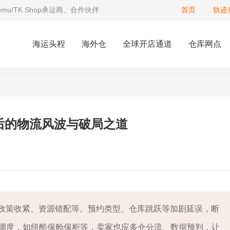
Temu/TK Shop承运商、合作伙伴
首页
轨迹
海运头程
海外仓
全球开店通道
仓库网点
后的物流风波与破局之道
源在于政策收紧、资源错配等。预约类型、仓库跳跃等加剧延误，断
调度，如纽酷保舱保柜等，卖家也应多仓分流、数据预判，让