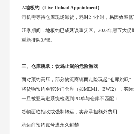
2.地板约（Live Unload Appointment）
司机需等待仓库现场卸货，耗时2-4小时，易因效率
旺季期间，地板约已成延误重灾区。2023年黑五大促
重新排队3周8。
三、仓库跳跃：饮鸩止渴的危险游戏
面对预约高压，部分物流商铤而走险玩起“仓库跳跃”（Wareh
将货物预约至较冷门仓库（如MEM1、BWI2），实
一旦被亚马逊系统检测到PO单与仓库不匹配：
货物面临拒收或强制转运，卖家承担额外费用
承运商预约账号遭永久封禁