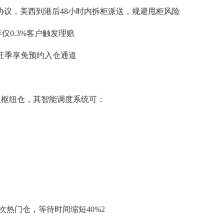
协议，美西到港后48小时内拆柜派送，规避甩柜风险
年仅0.3%客户触发理赔
商，旺季享免预约入仓通道
万呎枢纽仓，其智能调度系统可：
次热门仓，等待时间缩短40%2