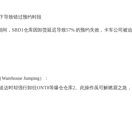
低下导致错过预约时段
期间，SBD1仓库因卸货延迟导致57% 的预约失效，卡车公司被
ouse Jumping）：
际送达时却强行卸往ONT8等爆仓仓库2。此操作虽可解燃眉之急