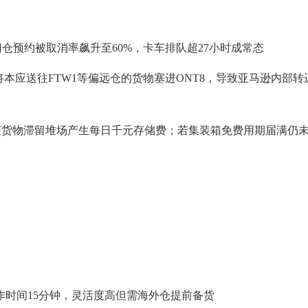
热门仓预约被取消率飙升至60%，卡车排队超27小时成常态
本应送往FTW1等偏远仓的货物塞进ONT8，导致亚马逊内部转
柜货物滞留堆场产生每日千元存储费；若集装箱免费用期届满仍
时间15分钟，灵活度高但需海外仓提前备货