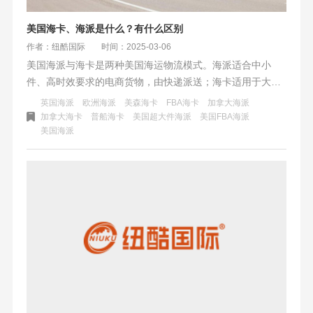
美国海卡、海派是什么？有什么区别
作者：纽酷国际
时间：2025-03-06
美国海派与海卡是两种美国海运物流模式。海派适合中小
件、高时效要求的电商货物，由快递派送；海卡适用于大
件、大批量货物，通过卡车运输。选择时需考虑货物属性、
英国海派
欧洲海派
美森海卡
FBA海卡
加拿大海派
时效要求及清关能力。市场上海派价格波动大，海卡较稳
加拿大海卡
普船海卡
美国超大件海派
美国FBA海派
美国海派
定，新兴混合渠道可降低成本。