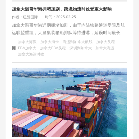
加拿大温哥华港拥堵加剧，跨境物流时效受重大影响
作者：纽酷国际
时间：2025-02-25
加拿大温哥华港近期拥堵加剧，由于内陆铁路通道受限及航
运联盟重组，大量集装箱船排队等待进港，延误时间最长可
达16天。温哥华GCT Delta和DP World centerterm码头利用
加拿大海派
加拿大海卡
海运到加拿大航线
加拿大头程
率高，泊位等待时间长，影响跨境物流时效，给依赖该港口
FBA加拿大
加拿大FBA头程
深圳到加拿大
加拿大海运
加拿大海运时效
的中转和运输企业带来严峻挑战。