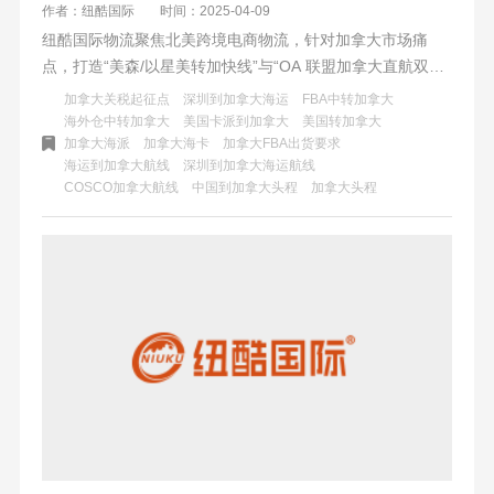
作者：纽酷国际
时间：2025-04-09
纽酷国际物流聚焦北美跨境电商物流，针对加拿大市场痛
点，打造“美森/以星美转加快线”与“OA 联盟加拿大直航双模
式”。前者保障时效，如美森快船配合陆运整体 18 - 22 天
加拿大关税起征点
深圳到加拿大海运
FBA中转加拿大
达；后者凸显成本优势，ERS 模式成本和稳定控制优选。还
海外仓中转加拿大
美国卡派到加拿大
美国转加拿大
加拿大海派
加拿大海卡
加拿大FBA出货要求
通过模式组合与自研系统，实现“时效 - 成本”平衡。
海运到加拿大航线
深圳到加拿大海运航线
COSCO加拿大航线
中国到加拿大头程
加拿大头程