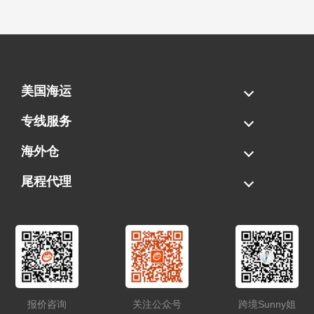
美国海运
海运拼柜
海运整柜
美国海卡
加拿大海运
专线服务
FBA专线直送
超大件专线
AWD专线
电池专线
海外仓
一件代发
FBA中转
贴标换标
拆柜/存储
尾程代理
美国清关
港口提柜
卡车派送
美国DDP/DDU
报价咨询
关注公众号
跨境Sunny姐