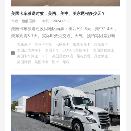
美国卡车派送时效：美西、美中、美东尾程多少天？
作者：纽酷国际
时间：2024-09-23
美国卡车派送时效因地区而异：美西约1-3天，美中2-4天，
美东则需3-7天。实际时效受交通、天气、预约等因素影响，
季节性变化及货物特性也需考虑。选择合适的运输公司和灵
美森海卡
自营卡车队
FBA海卡
加拿大海卡
普船海卡
活应对物流动态是关键。
美国超大件海卡
美国卡车
COSCO普船海卡
美国尾程派送
美国卡车派送
卡车
美国尾程物流
尾程代理
尾程派送
美国尾程
美国海卡
海卡
尾程