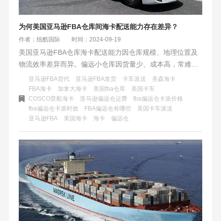
为何美国亚马逊FBA仓库间海卡配送能力存在差异？
作者：纽酷国际
时间：2024-09-19
美国亚马逊FBA仓库海卡配送能力因仓库规模、地理位置及
物流效率差异而异。偏远小仓库因货量少、成本高，常难以
支持海卡服务，影响时效。卖家需提前规划，备选多渠道物
亚马逊FBA货代
亚马逊FBA发货
卡车派送
美森海卡
流方案，并与服务商紧密沟通，优化库存管理，以应对不同
FBA海卡
加拿大海卡
美国fba仓库
美国卡车
COSCO普船海卡
亚马逊偏远仓运费
fba偏远仓卡派价格
仓库的物流挑战。
fba偏远仓卡派时效
FBA偏远仓有哪些
美国卡车派送
​亚马逊FBA
美国海卡
海卡
偏远仓