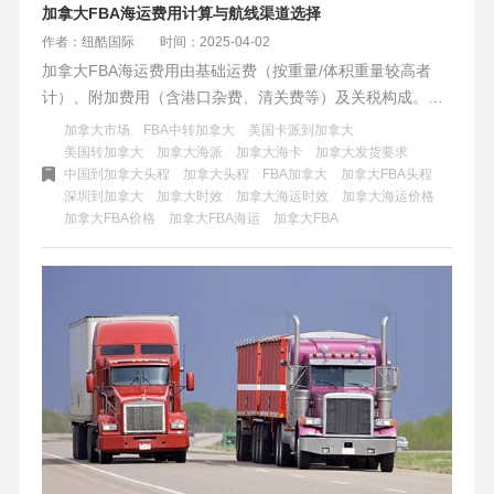
加拿大FBA海运费用计算与航线渠道选择
作者：纽酷国际
时间：2025-04-02
加拿大FBA海运费用由基础运费（按重量/体积重量较高者
计）、附加费用（含港口杂费、清关费等）及关税构成。航
线分直航温哥华（时效25-35天）、美森快船转口（规避塞
加拿大市场
FBA中转加拿大
美国卡派到加拿大
港，25-32天）和多伦多内陆路线（运费低10%-15%）。优
美国转加拿大
加拿大海派
加拿大海卡
加拿大发货要求
中国到加拿大头程
加拿大头程
FBA加拿大
加拿大FBA头程
化建议：控制货物尺寸重量，小批量选拼箱+海卡专线，大货
深圳到加拿大
加拿大时效
加拿大海运时效
加拿大海运价格
选整柜+快船；冬季提前备货，优选双清包税服务商，对比隐
加拿大FBA价格
加拿大FBA海运
加拿大FBA
性费用。