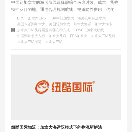
中国到加拿大的海运航线选择需综合考虑时效、成本、货物
特性及目的地。通过合理规划航线、规避隐性费用、优化清
关流程，企业可在保障供应链稳定性的同时，显著降低物流
ERS
加拿大ERS
FBA中转加拿大
海外仓中转加拿大
成本。无论是电商卖家、B端客户还是个人发货，掌握本文
美国卡派到加拿大
美国转加拿大
加拿大海派
加拿大海卡
加拿大FBA头程渠道有哪几种方式
COSCO加拿大航线
策略，即可在跨境物流中占据主动权。
中国到加拿大头程
加拿大头程
FBA加拿大
加拿大FBA头程
加拿大FBA海运
加拿大FBA
纽酷国际物流：加拿大海运双模式下的物流新解法