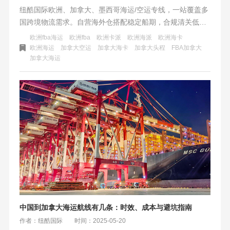
纽酷国际欧洲、加拿大、墨西哥海运/空运专线，一站覆盖多
国跨境物流需求。自营海外仓搭配稳定船期，合规清关低查
验，尾程卡车直达派送，时效稳定不延误。多网点就近收
欧洲fba海运
欧洲fba
欧洲卡派
欧洲海派
欧洲海卡
货，适配多平台卖家备货补货，旺季保舱保柜，为跨境出海
欧洲海运
加拿大空运
加拿大海卡
加拿大头程
FBA加拿大
加拿大海运
保驾护航。
中国到加拿大海运航线有几条：时效、成本与避坑指南
作者：纽酷国际
时间：2025-05-20