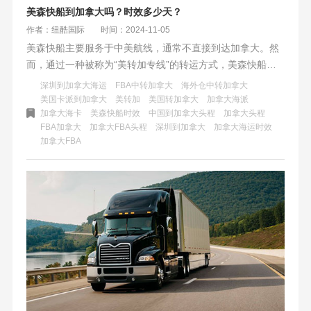
美森快船到加拿大吗？时效多少天？
作者：纽酷国际
时间：2024-11-05
美森快船主要服务于中美航线，通常不直接到达加拿大。然
而，通过一种被称为“美转加专线”的转运方式，美森快船可
以从美国转运至加拿大。这种方式涉及从上海、宁波等地出
深圳到加拿大海运
FBA中转加拿大
海外仓中转加拿大
发的美森快船抵达美国后，再由卡车派送到加拿大的FBA仓
美国卡派到加拿大
美转加
美国转加拿大
加拿大海派
加拿大海卡
美森快船时效
中国到加拿大头程
加拿大头程
库。整体运输时间相对较短，且有一定的赔付保障。虽然美
FBA加拿大
加拿大FBA头程
深圳到加拿大
加拿大海运时效
森快船本身不直接到达加拿大，但通过转运方式，它仍然为
加拿大FBA
加拿大提供了高效、可靠的海运物流服务。