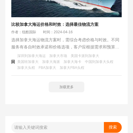
比较加拿大海运价格和时效：选择最佳物流方案
作者：纽酷国际
时间：2024-04-16
选择加拿大海运物流方案时，需综合考虑价格与时效。不同
服务有各自时效承诺和价格选项，客户应根据需求和预算选
择。注意潜在延误风险和赔偿政策，特别是冬季塞港和拥堵
深圳到加拿大海运
加拿大市场
美国卡派到加拿大
时。确保物流方案满足企业运营需求，选择最佳方案是关
美国转加拿大
加拿大海派
加拿大海卡
中国到加拿大头程
加拿大头程
FBA加拿大
加拿大FBA头程
键。
加载更多