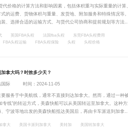
马逊货代价格的计算方法和影响因素，包括体积重与实际重量的计算
方式的运费、货物体积与重量、发货地、附加服务和特殊情况等
包装、选择合适的运输方式、与货代公司协商和提前规划等方法
物流成本。建议卖家仔细比较不同货代公司的价格和服务质量，
代
英国FBA头程
法国fba头程
东莞FBA头程费用
马逊物流费用调整，以取得更大的成功。
FBA头程运输
FBA头程保险
头程
头程价格
到加拿大吗？时效多少天？
酷国际
时间：2024-11-05
主要服务于中美航线，通常不直接到达加拿大。然而，通过一种
转加专线”的转运方式，美森快船可以从美国转运至加拿大。这种方
海、宁波等地出发的美森快船抵达美国后，再由卡车派送到加拿
仓库。整体运输时间相对较短，且有一定的赔付保障。虽然美森快
加拿大
美国卡派到加拿大
美转加
美国转加拿大
接到达加拿大，但通过转运方式，它仍然为加拿大提供了高效、