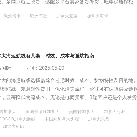
误。多网点就近收货，适配多平台卖家备货补货，旺季保舱保柜
海保驾护航。
欧洲海卡
欧洲海运
加拿大空运
加拿大海卡
拿大海运航线有几条：时效、成本与避坑指南
酷国际
时间：2025-05-20
拿大的海运航线选择需综合考虑时效、成本、货物特性及目的地
规划航线、规避隐性费用、优化清关流程，企业可在保障供应链
时，显著降低物流成本。无论是电商卖家、B端客户还是个人发货
策略，即可在跨境物流中占据主动权。
转加拿大
美国卡派到加拿大
美国转加拿大
加拿大海派
COSCO加拿大航线
中国到加拿大头程
加拿大头程
加拿大FBA