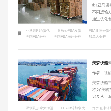
fba亚
不同运输
通过优化
可以降低
亚马逊FBA货代
亚马逊FBA发货
FBA亚马逊货
切关注亚
美国FBA头程
美国FBA海运头程
加拿大头程
美森快船
作者：纽
美森快船
称为“美
涉及从上
的FBA
深圳到加拿大海运
FBA中转加拿大
海外仓中转
本身不直