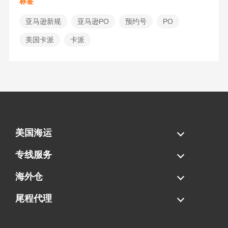
标签
亚马逊新规
亚马逊PO
预约号
PO
美国卡派
卡派
美国海运
海运拼柜
海运整柜
美国海卡
加拿大海运
专线服务
FBA专线直送
超大件专线
AWD专线
电池专线
海外仓
一件代发
FBA中转
贴标换标
拆柜/存储
尾程代理
美国清关
港口提柜
卡车派送
美国DDP/DDU