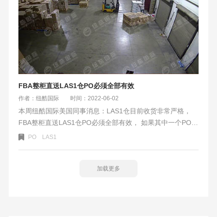
FBA整柜直送LAS1仓PO必须全部有效
作者：纽酷国际
时间：2022-06-02
本周纽酷国际美国同事消息：LAS1仓目前收货非常严格，
FBA整柜直送LAS1仓PO必须全部有效， 如果其中一个PO有
失效的，可能会被拒收。 目前纽酷海外仓拆柜时效回复24-
PO
LAS1
48小时内拆柜，从码头提柜后基本1、2天都能派送出去。在
监控可看到美国同事凌晨4点还有在出货。以星快船时效也比
较正常，5月13日开船，5月28日到洛杉矶港，6月1日洛杉矶
加载更多
提柜，从开船到提柜18天时间。时效非常给力。