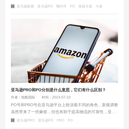
仓要求更加精确，尾端货物入仓效率受到巨大影响。卖家们
亚马逊新规
亚马逊PO
预约号
PO
美国卡派
卡派
需要在取消或修改预约时提前至少72小时，并在修改PO信息
时提前至少24小时以避免被视为缺陷。此外，PO准确性要求
在95%以上，ID不相符概率低于5%。为了高效入仓，卖家们
需要确认货物PO的准确性和有效性，并核对PO对应的亚马
逊仓库与实际出货对应的仓库是否相符。对于已使用过的
PO，将无法再使用，可能导致货物滞留在海外仓并产生仓储
费用。卖家们务必重视这一政策更新，遵守要求以减少不必
要的损失。
亚马逊PRO和PO分别是什么意思，它们有什么区别？
作者：纽酷国际
时间：2023-07-10
PO号和PRO号在亚马逊平台上扮演着不同的角色，新规调整
虽然带来了一些麻烦，但也有助于提高物流的可靠性，亚马
逊PO号是订单号，用于标注买家下单后的具体信息。PRO号
亚马逊PRO
亚马逊PO
PRO
PO
是卡派追踪编码，对应每一个PO号码。