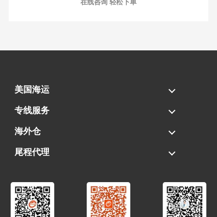
在线咨询 轻松下单
美国海运
海运拼柜
海运整柜
美国海卡
加拿大海运
专线服务
FBA专线直送
超大件专线
AWD专线
电池专线
海外仓
一件代发
FBA中转
贴标换标
拆柜/存储
尾程代理
美国清关
港口提柜
卡车派送
美国DDP/DDU