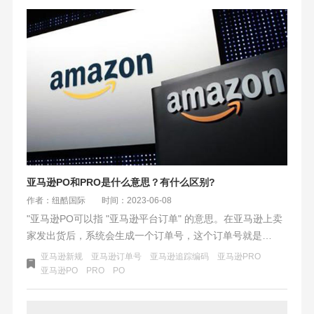
亚马逊PO和PRO是什么意思？有什么区别?
作者：纽酷国际
时间：2023-06-08
"亚马逊PO可以指 "亚马逊平台订单" 的意思。在亚马逊上卖
家发出货后，系统会生成一个订单号，这个订单号就是
PO（Purchase Order）号，表示亚马逊所下的采购订单。
亚马逊新规
亚马逊订单号
亚马逊追踪编码
亚马逊PRO
在卖家处理订单时，需要输入这个PO号，以保证订单信息的
亚马逊PO
PRO
PO
准确性。亚马逊PRO是“追踪编码（Progressive Number
Tracking）”的缩写，是在卖家将商品发货给亚马逊仓库时所