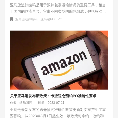
亚马逊追踪编码是用于跟踪包裹运输情况的重要工具，相当
于国内的物流单号。它由不同类型的编码组成，包括标准货
件追踪编码、快递合作伙伴追踪编码和亚马逊全球物流追踪
亚马逊追踪编码
亚马逊PO
PO
编码。卖家使用追踪编码管理物流和订单，提高效率，减少
投诉和退货；买家则可通过输入追踪编码查询详细的物流信
息。追踪编码需在亚马逊卖家中心或相关物流平台上填写，
且每个箱子或货件均需提供，不能由Appointment ID或FBA
货件编号代替。总之，亚马逊追踪编码是顾客、卖家和亚马
逊物流运营的重要管理工具。
关于亚马逊发布新政策：卡派送仓预约PO准确性要求
作者：纽酷国际
时间：2023-07-11
亚马逊最新发布的送仓预约准确性政策更新对卖家产生了重
要影响。从2023年5月1日起生效，该政策对拿约、改约和送