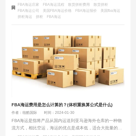
海运拼货则是跨境电商卖家将小批量货物集中送至亚马逊仓
FBA海运庄家
FBA海运流程
散货拼柜费用
散货拼柜
FBA海运公司
美国FBA海运价格
FBA海运报价
美国fba海运
库，由货运代理和船公司共同负责，享有更高效清关和配送
拼柜海运
拼柜
​FBA海运
服务，整体成本可控且时效更快，但需支付更多服务费用。
FBA海运费用是怎么计算的？(体积重换算公式是什么)
作者：纽酷国际
时间：2024-01-30
FBA海运是指将产品从国内运送到亚马逊海外仓库的一种物
流方式，相比空运，海运的优点是成本低，适合大批量的货
物。美国FBA海运一个立方和一公斤分别怎么计算？ FBA海