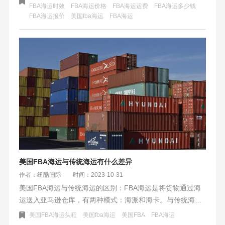
FBA海运时效
FBA海运价格
FBA海运运费
FBA海运多少钱
国际致力于优化物流解决方案，推动中国跨境电商行业发
FBA海运报价
美国fba海运
​FBA海运
展。
美国FBA海运与传统海运有什么差异
作者：纽酷国际
时间：2023-10-31
美国FBA海运与传统海运的区别：FBA海运是将货物通过海
运送入亚马逊仓库，有两种模式：海派和海卡。与传统海运
相比，FBA海运在运输目的地、方式、清关方式及发货人与
美国FBA海运头程
美国fba海运
美国FBA
​FBA海运
客户方面有所不同。选择适合的运输方式需根据具体情况来