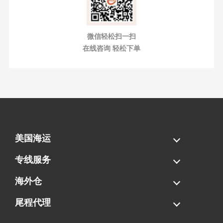
微信轻松扫一扫
在线咨询 轻松下单
美国海运
海运拼柜
海运整柜
美国海卡
加拿大海运
专线服务
FBA专线直送
超大件专线
AWD专线
电池专线
海外仓
一件代发
FBA中转
贴标换标
拆柜/存储
尾程代理
美国清关
港口提柜
卡车派送
美国DDP/DDU