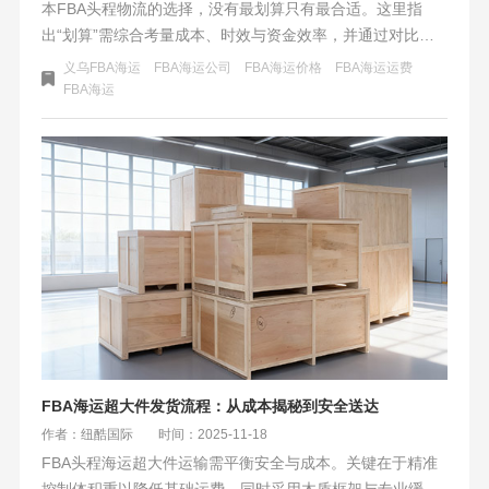
本FBA头程物流的选择，没有最划算只有最合适。这里指
出“划算”需综合考量成本、时效与资金效率，并通过对比表
格清晰展示海运与空运的核心差异。卖家结合自身货物属
义乌FBA海运
FBA海运公司
FBA海运价格
FBA海运运费
性、销售节奏等变量，利用提供的决策流程图与成本模型进
​FBA海运
行个性化分析。没有绝对最优，成功关键在于让物流策略精
准匹配业务的实际需求与阶段，并采用“海运为主、空运应
急”的组合策略以构建最具弹性的供应链。
FBA海运超大件发货流程：从成本揭秘到安全送达
作者：纽酷国际
时间：2025-11-18
FBA头程海运超大件运输需平衡安全与成本。关键在于精准
控制体积重以降低基础运费，同时采用木质框架与专业缓冲