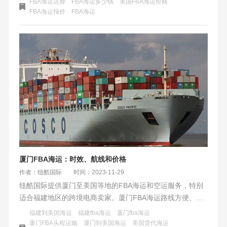
FBA海运运费
FBA海运多少钱
美国FBA海运价格
运体积重换算公式是：体积重=长宽高/换算系数，其中长、
FBA海运报价
​FBA海运
宽、高是货物的外包装尺寸，单位是厘米
厦门FBA海运：时效、航线和价格
作者：纽酷国际
时间：2023-11-29
纽酷国际提供厦门至美国等地的FBA海运和空运服务，特别
适合福建地区的跨境电商卖家。厦门FBA海运路线方便、流
程清晰，提供两种船运方式及时效选择，以满足不同需求。
福建到美国海运
福建fba海运
厦门fba海运
价格根据商品情况和运输距离等因素计算，公平合理。纽酷
厦门FBA头程运输
厦门到美国海运
美国货代海运