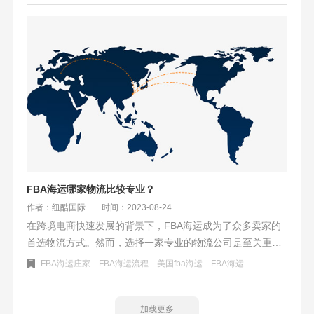
决定。
FBA海运哪家物流比较专业？
作者：纽酷国际
时间：2023-08-24
在跨境电商快速发展的背景下，FBA海运成为了众多卖家的
首选物流方式。然而，选择一家专业的物流公司是至关重要
的。纽酷国际作为一家备受好评的物流公司，凭借其专业的
FBA海运庄家
FBA海运流程
美国fba海运
​FBA海运
FBA海运一条龙服务、重视货物安全、方便的操作以及完善
的理赔方案，成为了卖家们信赖的合作伙伴。无论是国内仓
库、报关、清关，还是船司订舱、提柜和卡车派送等环节，
加载更多