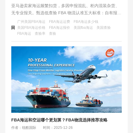
亚马逊卖家海运频繁扣货，多因申报混乱、柜内混装杂货、
无专业报关。甄选低查验 FBA 物流认准五大标准：自有报关
团队前置预审、FBA 独立专线柜、合规档案系统留存、全链
广州美国FBA海运
FBA海运运费
FBA海运多少钱
路自营不转包、配套 CPSC 申报。纽酷国际中美持证报关班
美国FBA海运价格
FBA海运报价
美国fba海运
美国查验
​FBA海运
查验率
查验
组，FBA 专属整柜统一申报，合规普货查验率低于行业均
值，搭配自营美线链路，为亚马逊品牌卖家提供稳定低查验
海运方案，仅承接合规普货。
FBA海运和空运哪个更划算？FBA物流选择推荐攻略
作者：纽酷国际
时间：2025-12-26