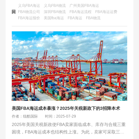
适用中小型、旺季备货等多类卖家，与传统海运有差异。纽
义乌FBA海运
义乌FBA物流
广州美国FBA海运
酷国际是其可靠承运伙伴，卖家善用相关功能可最大化利用
FBA物流公司
深圳FBA物流
FBA海运流程
FBA海运运费
FBA海运报价
美国fba海运
​FBA海运
FBA物流
该服务。
美国FBA海运成本暴涨？2025年关税新政下的3招降本术
作者：纽酷国际
时间：2025-07-29
2025年美国关税新政使FBA卖家面临成本、库存与合规三重
困境，FBA海运成本也结构性上涨。为此，卖家可采取三招