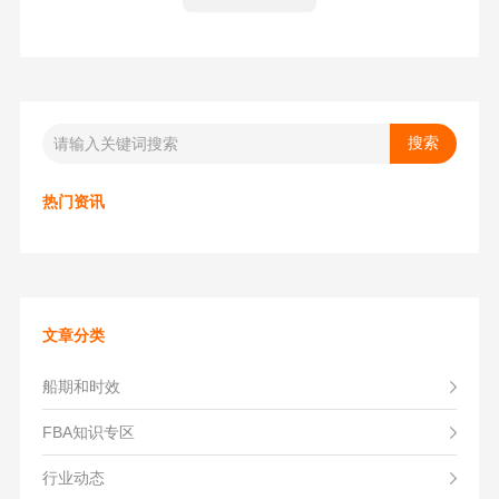
纽酷国际的海内外团队都能够全程操作，减轻了卖家的工作
负担。同时，纽酷国际注重货物安全，严格遵循规定和政策
法规，并提供全套的理赔方案，确保卖家在物流方面无后顾
之忧。对于寻找专业FBA海运物流公司的卖家来说，纽酷国
际无疑是一个不错的选择。
热门资讯
文章分类
船期和时效
FBA知识专区
行业动态