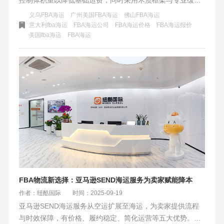
包装规避破损风险。通过可拆卸设计优化装载体积，并规范
义乌FBA海运
广州美国FBA海运
佛山FBA海运
超重标识与IPPC熏蒸确保合规。建议匹配专业大件物流渠
意大利fba海运
FBA海运公司
FBA海运价格
FBA海运报价
美国fba海运
​FBA海运
道，购买货运保险对冲风险，实现安全与成本效益的双重保
障。
FBA物流新选择：亚马逊SEND海运服务为卖家赋能降本
作者：纽酷国际
时间：2025-09-19
亚马逊SEND海运服务从空运扩展至海运，为卖家提供流程
与时效保障，有价格、履约稳定、简化运营等五大优势。它