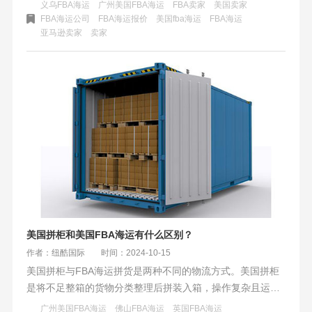
降本：重构关税成本、革新物流模式、深度重组供应链，短
义乌FBA海运
广州美国FBA海运
FBA卖家
美国卖家
期、中期、长期分别发力，构建抗风险体系，在高波动跨境
FBA海运公司
FBA海运报价
美国fba海运
​FBA海运
亚马逊卖家
卖家
环境中获取利润空间。
美国拼柜和美国FBA海运有什么区别？
作者：纽酷国际
时间：2024-10-15
美国拼柜与FBA海运拼货是两种不同的物流方式。美国拼柜
是将不足整箱的货物分类整理后拼装入箱，操作复杂且运输
时间较长，费用相对较低但需承担额外装箱拆箱费。而FBA
广州美国FBA海运
佛山FBA海运
英国FBA海运