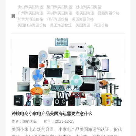
运等船公司调整策略，撤销涨价计划，而韩国森罗商船直接
佛山到美国海运
厦门到美国海运
佛山到美国海运
下调运价，标志着美西航线运费松动。这背后，全球航运市
广州到美国海运
深圳到美国海运
发美国海运
普船海运价格
加拿大海运价格
FBA海运价格
美国海运价格
场供需关系正逐步改善，新航线投放与市场需求下降共同作
美国FBA海运价格
美国海运物流
美国海运
海运价格
用，促使运费回归理性。跨境卖家或可借此契机，优化物流
策略，缓解成本压力，把握市场新机遇。
跨境电商小家电产品美国海运需要注意什么
作者：纽酷国际
时间：2023-12-25
美国小家电市场的容量、小家电产品美国海运的认证、货代