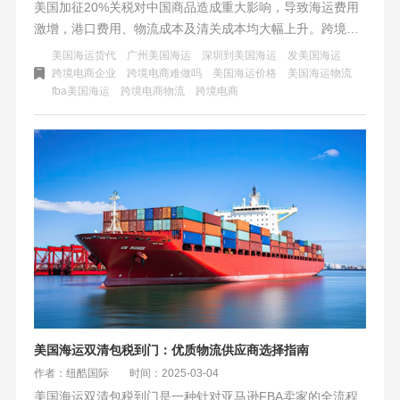
美国加征20%关税对中国商品造成重大影响，导致海运费用
激增，港口费用、物流成本及清关成本均大幅上升。跨境电
商平台卖家面临单量下滑、成本压力激增等困境，需通过供
美国海运货代
广州美国海运
深圳到美国海运
发美国海运
应链升级、市场多元化、海外仓布局及合规技术创新等策略
跨境电商企业
跨境电商难做吗
美国海运价格
美国海运物流
fba美国海运
跨境电商物流
跨境电商
应对挑战。
美国海运双清包税到门：优质物流供应商选择指南
作者：纽酷国际
时间：2025-03-04
美国海运双清包税到门是一种针对亚马逊FBA卖家的全流程