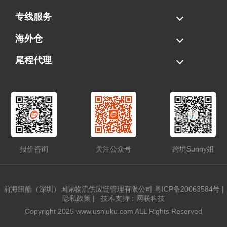
海运拼柜
海运整柜
美国海卡
加拿大海运
专线服务
FBA专线直送
超大件专线
AWD专线
电池专线
海外仓
一件代发
FBA中转
贴标换标
拆柜/存储
尾程代理
美国清关
港口提柜
卡车派送
美国DDP/DDU
报价咨询
关注公众号
跨境Sunny姐
前海纽酷（深圳）国际物流供应链管理有限公司
粤ICP备20063584号
|
隐私政策
|
技术支持：网联科技
Copyright 2025 www.usniuku.com ALL Rights Reserved