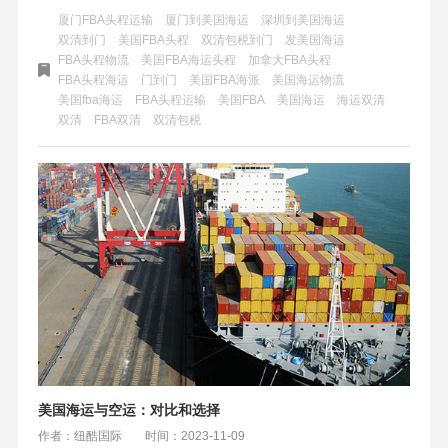
务问题。相对的是不包税到门服务，只负责运输，运费不包
厦门FBA头程运输
厦门到美国海运
深圳到美国海运
括报关、清关和关税。
双清到门
美国FBA头程
双清包税到门
发美国海运
FBA头程物流
美国FBA海运头程
加拿大FBA头程
FBA头程海运
门到门
美国FBA海派
美国海运物流
美国fba海运
FBA头程运输
美国FBA
美国海运
海运双清
双清
FBA双清
双清包税
美国海运与空运：对比和选择
作者：纽酷国际
时间：2023-11-09