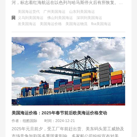
河，标志着红海航运在以色列与哈马斯停火后有所恢复。苏
伊士运河管理局表示，与航运公司的磋商显示出红海地区恢
美国海运货代
广州美国海运
山东到美国海运
复稳定的迹象，但部分航运公司仍持谨慎态度，等待局势进
义乌到美国海运
佛山到美国海运
深圳到美国海运
发美国海运
美国海运价格
美国海运物流
fba美国海运
一步稳定的证据。整体而言，苏伊士运河部分航运已逐步恢
复。
美国海运价格：2025年春节前后欧美海运价格变动
作者：纽酷国际
时间：2024-12-21
2025年元旦前夕，受工厂年前赶出货、美东码头罢工威胁及
市场竞争加剧等多重因素影响，多家船公司纷纷宣布对美国