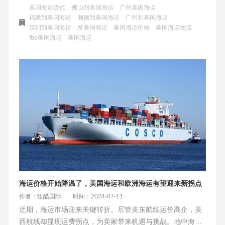
抢运和运价上涨。托运人急于增加库存，重新评估采购决
美国海运货代
佛山到美国海运
广州美国海运
策。专家警告称，春节和新航运联盟网络启动将加剧货运高
福建到美国海运
顺德到美国海运
广州到美国海运
深圳到美国海运
发美国海运
美国海运价格
美国海运物流
峰，给美国海运价格带来压力，全球贸易面临不确定性。
fba美国海运
美国海运
海运价格开始降温了，美国海运和欧洲海运有望迎来新拐点
作者：纽酷国际
时间：2024-07-11
近期，海运市场迎来关键转折。尽管美东航线运价高企，美
西航线却显现运费拐点，为卖家带来机遇与挑战。地中海航