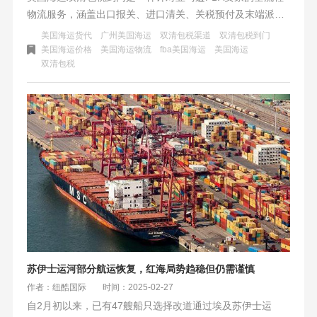
物流服务，涵盖出口报关、进口清关、关税预付及末端派
送。其省时省力、成本可控，适合中大型卖家。选择时需考
美国海运货代
广州美国海运
双清包税渠道
双清包税到门
虑渠道资质、服务透明度及个性化需求，纽酷国际物流是行
美国海运价格
美国海运物流
fba美国海运
美国海运
双清包税
业头部企业之一。
苏伊士运河部分航运恢复，红海局势趋稳但仍需谨慎
作者：纽酷国际
时间：2025-02-27
自2月初以来，已有47艘船只选择改道通过埃及苏伊士运