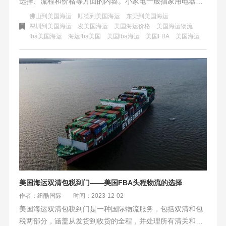
选择、流程和价格等方面的内容。小家电一般指家用电器，
包括厨房电器、生活电器等，不同国家对家电的定义和标准
佛山到美国海运
顺德到美国海运
东莞到美国海运
可能不同。在选择海运之前，需了解并确保产品符合美国的
深圳到美国海运
发美国海运
美国海运价格
美国海运物流
fba美国海运
海运fba美国
美国fba海运
美国FBA
美国海运
相关标准和认证要求，以避免清关障碍。选择有经验、信誉
良好的海运货代公司，可确保货物安全、快速地到达美国目
的地。运输价格受多种因素影响，包括产品重量、体积、目
的地和运输方式等。在选择海运服务时，需比较不同报价和
费用，并了解费用构成和附加服务的细节。
美国海运双清包税到门——美国FBA头程物流的选择
作者：纽酷国际
时间：2023-12-02
美国海运双清包税到门是一种国际物流服务，包括双清和包
税两部分，涵盖从发货到收货的全程，并处理所有清关和税