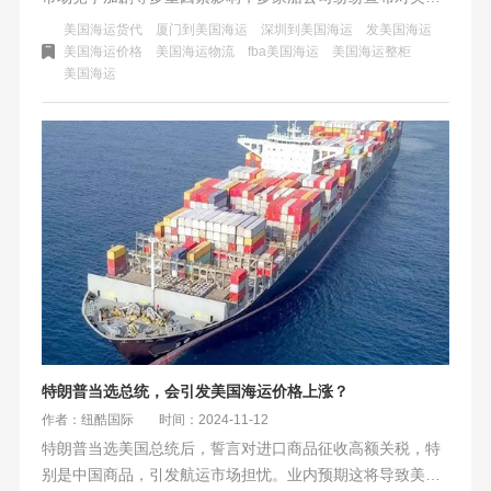
航线运价进行调整，涨价潮涌现。尽管涨价幅度和成功与否
美国海运货代
厦门到美国海运
深圳到美国海运
发美国海运
尚存不确定性，但相关货主和货代需密切关注运价变化，早
美国海运价格
美国海运物流
fba美国海运
美国海运整柜
美国海运
做准备以应对可能的物流成本和供应链风险。
特朗普当选总统，会引发美国海运价格上涨？
作者：纽酷国际
时间：2024-11-12
特朗普当选美国总统后，誓言对进口商品征收高额关税，特
别是中国商品，引发航运市场担忧。业内预期这将导致美线