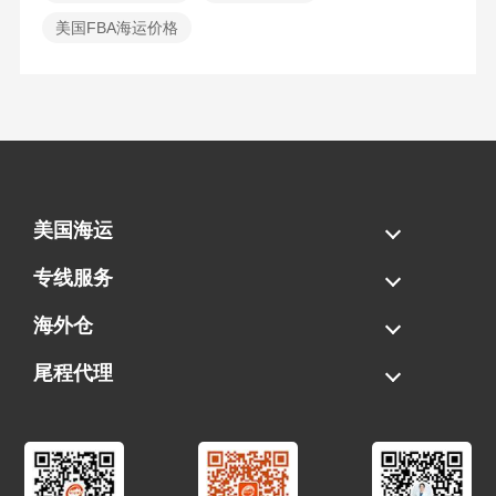
美国FBA海运价格
美国海运
海运拼柜
海运整柜
美国海卡
加拿大海运
专线服务
FBA专线直送
超大件专线
AWD专线
电池专线
海外仓
一件代发
FBA中转
贴标换标
拆柜/存储
尾程代理
美国清关
港口提柜
卡车派送
美国DDP/DDU