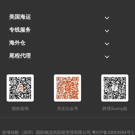
美国海运
海运拼柜
海运整柜
美国海卡
加拿大海运
专线服务
FBA专线直送
超大件专线
AWD专线
电池专线
海外仓
一件代发
FBA中转
贴标换标
拆柜/存储
尾程代理
美国清关
港口提柜
卡车派送
美国DDP/DDU
报价咨询
关注公众号
跨境Sunny姐
前海纽酷（深圳）国际物流供应链管理有限公司
粤ICP备20063584号
|