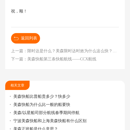
祝，顺！
返回列表
上一篇：限时达是什么？美森限时达时效为什么这么快？价格怎么样？
下一篇：美森快船第三条快船航线——CCX航线
相关文章
美森快船比普船贵多少？快多少
美森快船为什么比一般的船要快
美森/以星船司部分航线春季期间停航
宁波美森快船和上海美森快船有什么区别
美森正班船是什么意思？