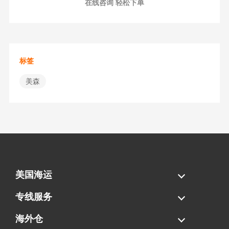
在线咨询 轻松下单
标签
美森
美国海运
海运拼柜
海运整柜
美国海卡
加拿大海运
专线服务
FBA专线直送
超大件专线
AWD专线
电池专线
海外仓