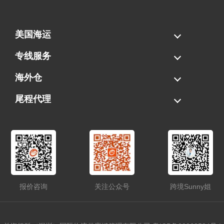
美国海运
海运拼柜
海运整柜
美国海卡
加拿大海运
专线服务
FBA专线直送
超大件专线
AWD专线
电池专线
海外仓
一件代发
FBA中转
贴标换标
拆柜/存储
尾程代理
美国清关
港口提柜
卡车派送
美国DDP/DDU
报价咨询
关注公众号
跨境Sunny姐