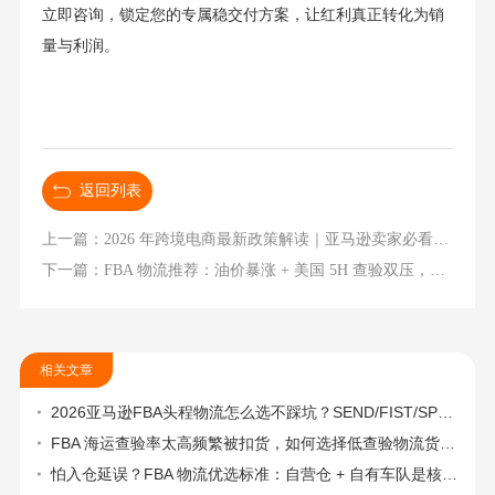
立即咨询，锁定您的专属稳交付方案，让红利真正转化为销
量与利润。
返回列表
上一篇：2026 年跨境电商最新政策解读｜亚马逊卖家必看：合规、成本与物流新机遇
下一篇：FBA 物流推荐：油价暴涨 + 美国 5H 查验双压，亚马逊卖家稳交付方案
相关文章
2026亚马逊FBA头程物流怎么选不踩坑？SEND/FIST/SPN官方认证物流商，只有这家敢承诺“准达率第一”
FBA 海运查验率太高频繁被扣货，如何选择低查验物流货代？
怕入仓延误？FBA 物流优选标准：自营仓 + 自有车队是核心硬指标