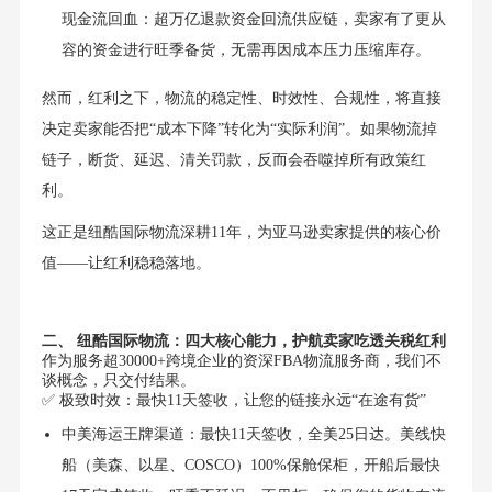
现金流回血：超万亿退款资金回流供应链，卖家有了更从
容的资金进行旺季备货，无需再因成本压力压缩库存。
然而，红利之下，物流的稳定性、时效性、合规性，将直接
决定卖家能否把“成本下降”转化为“实际利润”。如果物流掉
链子，断货、延迟、清关罚款，反而会吞噬掉所有政策红
利。
这正是纽酷国际物流深耕11年，为亚马逊卖家提供的核心价
值——让红利稳稳落地。
二、 纽酷国际物流：四大核心能力，护航卖家吃透关税红利
作为服务超30000+跨境企业的资深FBA物流服务商，我们不
谈概念，只交付结果。
✅ 极致时效：最快11天签收，让您的链接永远“在途有货”
中美海运王牌渠道：最快11天签收，全美25日达。美线快
船（美森、以星、COSCO）100%保舱保柜，开船后最快