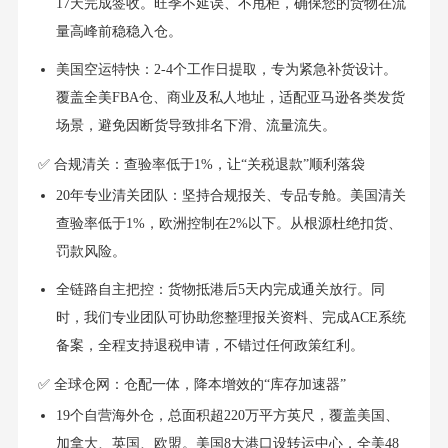
17天完成签收。旺季不延误、不甩柜，确保您的货物在流
量高峰前稳稳入仓。
美国空运特快：2-4个工作日提取，专为紧急补货设计。
覆盖全美FBA仓、商业及私人地址，适配亚马逊各类发货
场景，避免因断货导致排名下滑、流量流失。
✅ 合规清关：查验率低于1%，让“关税退款”顺利落袋
20年专业清关团队：坚持合规报关、专品专舱。美国清关
查验率低于1%，欧洲控制在2%以下。从根源杜绝扣货、
罚款风险。
全链路自主把控：货物抵港后5天内完成通关放行。同
时，我们专业团队可协助您整理报关资料、完成ACE系统
备案，全程支持退税申请，不错过任何政策红利。
✅ 全球仓网：仓配一体，降本增效的“库存加速器”
19个自营海外仓，总面积超220万平方英尺，覆盖美国、
加拿大、英国、欧盟。美国8大港口设转运中心，全美48