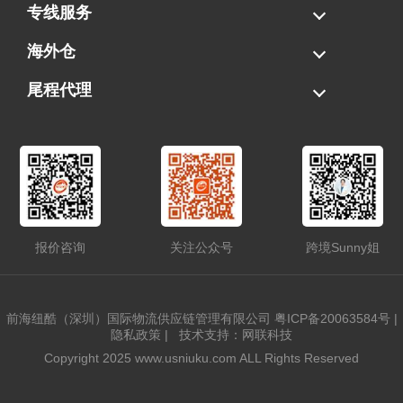
海运拼柜
海运整柜
美国海卡
加拿大海运
专线服务
FBA专线直送
超大件专线
AWD专线
电池专线
海外仓
一件代发
FBA中转
贴标换标
拆柜/存储
尾程代理
美国清关
港口提柜
卡车派送
美国DDP/DDU
报价咨询
关注公众号
跨境Sunny姐
前海纽酷（深圳）国际物流供应链管理有限公司
粤ICP备20063584号
|
隐私政策
|
技术支持：网联科技
Copyright 2025 www.usniuku.com ALL Rights Reserved