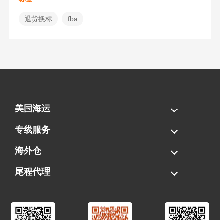
退货换标
fba
美国海运
海运拼柜
海运整柜
美国海卡
加拿大海运
专线服务
FBA专线直送
超大件专线
AWD专线
电池专线
海外仓
一件代发
FBA中转
贴标换标
拆柜/存储
尾程代理
美国清关
港口提柜
卡车派送
美国DDP/DDU