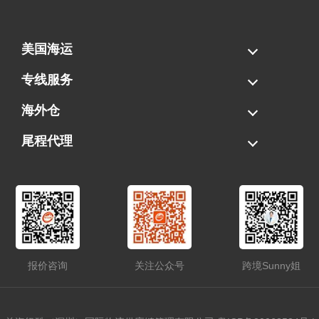
美国海运
海运拼柜
海运整柜
美国海卡
加拿大海运
专线服务
FBA专线直送
超大件专线
AWD专线
电池专线
海外仓
一件代发
FBA中转
贴标换标
拆柜/存储
尾程代理
美国清关
港口提柜
卡车派送
美国DDP/DDU
报价咨询
关注公众号
跨境Sunny姐