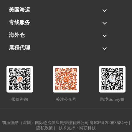
美国海运
海运拼柜
海运整柜
美国海卡
加拿大海运
专线服务
FBA专线直送
超大件专线
AWD专线
电池专线
海外仓
一件代发
FBA中转
贴标换标
拆柜/存储
尾程代理
美国清关
港口提柜
卡车派送
美国DDP/DDU
报价咨询
关注公众号
跨境Sunny姐
前海纽酷（深圳）国际物流供应链管理有限公司
粤ICP备20063584号
|
隐私政策
|
技术支持：网联科技