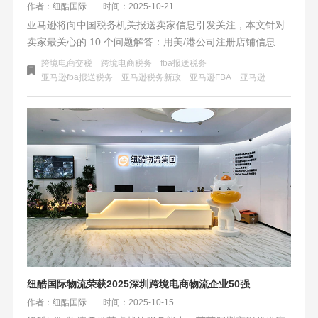
作者：纽酷国际
时间：2025-10-21
亚马逊将向中国税务机关报送卖家信息引发关注，本文针对
卖家最关心的 10 个问题解答：用美/港公司注册店铺信息会
被报送；报送大概率追溯过往但可能引爆历史问题；报送收
跨境电商交税
跨境电商税务
fba报送税务
入非利润，亏损需合规证明；报送数据是参照和线索；收款
亚马逊fba报送税务
亚马逊税务新政
​亚马逊FBA
亚马逊
平台数据也会交换；个人和公司卖家税务处理不同；现在规
范来得及；选财税服务商要看其是否懂“跨境”；除企业所得
税要重点关注增值税；政策针对“中国税务居民”，与站点地
域无关。
纽酷国际物流荣获2025深圳跨境电商物流企业50强
作者：纽酷国际
时间：2025-10-15