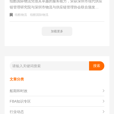
纽酷国际物流凭借其卓越的服务能力，荣获深圳市现代供应
链管理研究院与深圳市物流与供应链管理协会联合颁发
的“2025深圳跨境电商物流企业50强”奖项。其核心产品“全美
纽酷物流
纽酷国际物流
25日达”凭借整合快船资源与自营卡车队，实现了高准达率，
并获得“美国FBA海运准达率第一”的市场地位认证。公司优
势在于全链路自主控货（包括海外仓与自营车队）、数字化
加载更多
管理系统以及低于1%的超低查验率，致力于为超30,000家跨
境企业提供稳定可靠的物流解决方案。稳定交付选纽酷。
文章分类
船期和时效
FBA知识专区
行业动态