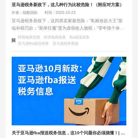
亚马逊税务新政下，这几种行为比较危险！（附应对方案）
作者：纽酷国际
时间：2025-10-23
亚马逊税务新政下，这四类卖家最危险："私账收款大王"面
临补税罚款；"刷单狂魔"需为虚假收入缴税；"零申报个体
户"易触发稽查；"无票采购者"税负激增。新政意味着数据透
跨境电商交税
跨境电商税务
fba报送税务
明化，建议卖家立即开通公户、停止刷单、分批申报、重构
亚马逊fba报送税务
亚马逊税务新政
供应链。合规不再是成本，而是核心竞争力，主动调整才能
在这场行业洗牌中生存下来。
关于亚马逊fba报送税务信息，这10个问题你必须搞懂！| 独家Q&A