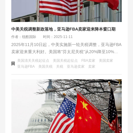
中美关税调整新政落地，亚马逊FBA卖家迎来降本窗口期
作者：纽酷国际
时间：2025-11-11
2025年11月10日起，中美实施新一轮关税调整，亚马逊FBA
卖家迎来重大利好。美国将"芬太尼关税"从20%降至10%，
并延长高额"对等关税"暂停期。这一政策直接降低大货卖家
美国清关关税起征点
美国关税起征点
FBA卖家
美国卖家
的海运成本，部分品类关税降幅达93%，为跨境卖家提供至
​亚马逊FBA
美国关税
关税
亚马逊卖家
卖家
2026年11月的成本优化窗口期，卖家可借此调整定价策略抢
占市场份额。