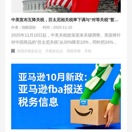
中美宣布互降关税，芬太尼相关税率下调与“对等关税”暂停期延长至2026年
作者：纽酷国际
时间：2025-11-10
2025年11月10日起，中美关税政策迎来关键调整。美国将针
对中国商品的“芬太尼关税”从20%降至10%，同时把24%
的“对等关税”暂停期延长一年。中国也同步停止及暂停了部
美国关税起征点
关税起征点
美国关税
关税
分对美加征关税。此外，美国还延长了部分产品的关税豁
免，并暂停征收中国船舶港口费。此举为跨境物流提供了至
2026年11月的稳定窗口期，但后续政策仍取决于双方的执行
与谈判。