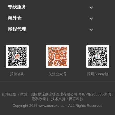
海运拼柜
海运整柜
美国海卡
加拿大海运
专线服务
FBA专线直送
超大件专线
AWD专线
电池专线
海外仓
一件代发
FBA中转
贴标换标
拆柜/存储
尾程代理
美国清关
港口提柜
卡车派送
美国DDP/DDU
报价咨询
关注公众号
跨境Sunny姐
前海纽酷（深圳）国际物流供应链管理有限公司
粤ICP备20063584号
|
隐私政策
|
技术支持：网联科技
Copyright 2025 www.usniuku.com ALL Rights Reserved