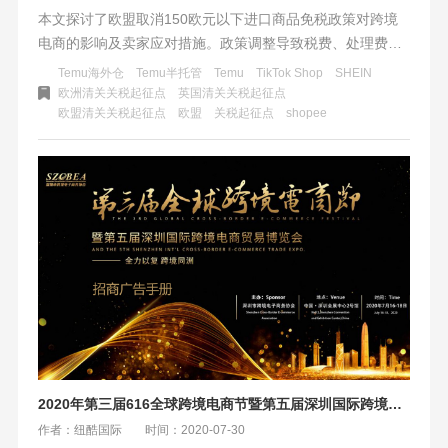
本文探讨了欧盟取消150欧元以下进口商品免税政策对跨境
电商的影响及卖家应对措施。政策调整导致税费、处理费上
涨，物流时效延长，价格优势减弱。卖家可通过海外仓一件
Temu海外仓
Temu半托管
Temu
TikTok Shop
SHEIN
代发、多平台布局、关注政策变动、调整供应链等方式应对
欧洲清关关税起征点
英国清关关税起征点
欧盟清关关税起征点
欧盟
关税起征点
shopee
挑战，寻找新的市场机遇。
2020年第三届616全球跨境电商节暨第五届深圳国际跨境电商贸易博览会
作者：纽酷国际
时间：2020-07-30