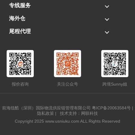
海运拼柜
海运整柜
美国海卡
加拿大海运
专线服务
FBA专线直送
超大件专线
AWD专线
电池专线
海外仓
一件代发
FBA中转
贴标换标
拆柜/存储
尾程代理
美国清关
港口提柜
卡车派送
美国DDP/DDU
报价咨询
关注公众号
跨境Sunny姐
前海纽酷（深圳）国际物流供应链管理有限公司
粤ICP备20063584号
|
隐私政策
|
技术支持：网联科技
Copyright 2025 www.usniuku.com ALL Rights Reserved