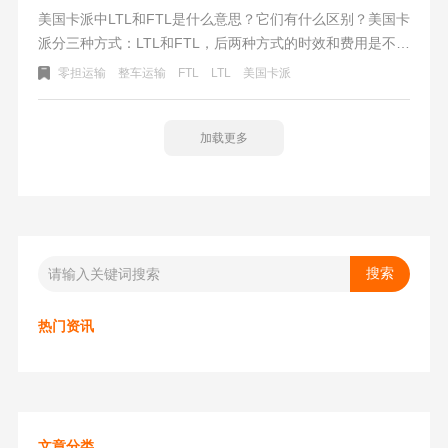
美国卡派中LTL和FTL是什么意思？它们有什么区别？​美国卡
派分三种方式：LTL和FTL，后两种方式的时效和费用是不一
样的。美国尾程除了快递UPS等，就这两种方式在北美的卡
零担运输
整车运输
FTL
LTL
美国卡派
车派送中非常流行。以下看看它们之间有什么区别,LTL和
FTL之间如何选择？
加载更多
热门资讯
文章分类