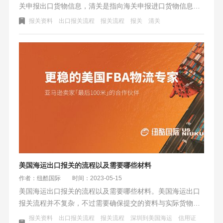
关申报出口货物信息，清关是指向海关申报进口货物信息。
准备的资料和流程步骤不同，在报关流程中需要准备出口货
报关资料
出口报关流程
报关流程
报关
清关
物详细信息、装箱单、商业发票等资料，清关则需要准备进
口货物详细信息、商业发票、销售合同等资料。准确完整的
报关和清关可以确保货物的合法性，促进进出口贸易的顺利
进行。
美国海运出口报关的流程以及需要哪些材料
作者：纽酷国际
时间：2023-05-15
美国海运出口报关的流程以及需要哪些材料。美国海运出口
报关流程并不复杂，不过需要确保提交的资料与实际货物准
确、一致。否则会造成不必要的查验。海运出口报关的流程
报关资料
出口报关流程
报关流程
深圳到美国海运
信用证