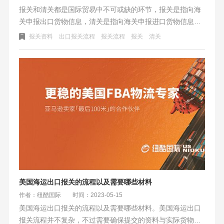
报关和清关都是国际贸易中不可或缺的环节，报关是指向海
关申报出口货物信息，清关是指向海关申报进口货物信息。
准备的资料和流程步骤不同，在报关流程中需要准备出口货
报关资料
出口报关流程
报关流程
报关
清关
物详细信息、装箱单、商业发票等资料，清关则需要准备进
口货物详细信息、商业发票、销售合同等资料。准确完整的
报关和清关可以确保货物的合法性，促进进出口贸易的顺利
进行。
美国海运出口报关的流程以及需要哪些材料
作者：纽酷国际
时间：2023-05-15
美国海运出口报关的流程以及需要哪些材料。美国海运出口
报关流程并不复杂，不过需要确保提交的资料与实际货物准