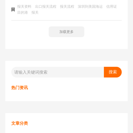
确、一致。否则会造成不必要的查验。海运出口报关的流程
报关资料
出口报关流程
报关流程
深圳到美国海运
信用证
一般包括以下步骤：一、出口报关所需要资料；二、出口报
目的港
报关
关流程（整柜为例）；
加载更多
热门资讯
文章分类