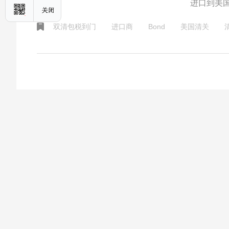
进口到美国
提供Bo
双清包税到门
进口商
Bond
美国清关
关、还是以