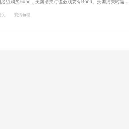
必须购买Bond，美国清关时也必须要有Bond。美国清关时需
nd和美国收货人税号，两者缺一不可。不管是以美国收货人的名义
清关
双清包税
目的国货代代理的名义清关，都是需要提供Bond的。