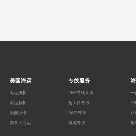
美国海运
专线服务
海
海运拼柜
FBA专线直送
一
海运整柜
超大件专线
F
美国海卡
AWD专线
贴
加拿大海运
电池专线
拆