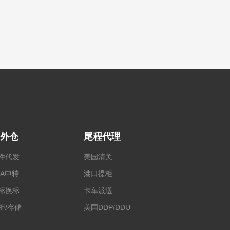
外仓
尾程代理
件代发
美国清关
BA中转
港口提柜
标换标
卡车派送
柜/存储
美国DDP/DDU