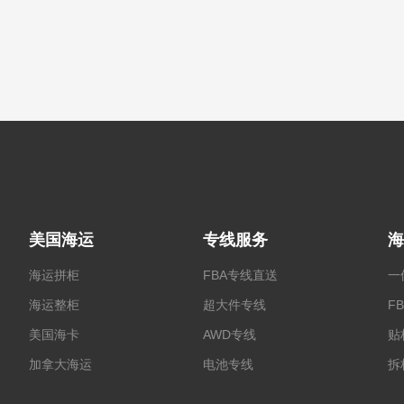
美国海运
专线服务
海
海运拼柜
FBA专线直送
一
海运整柜
超大件专线
F
美国海卡
AWD专线
贴
加拿大海运
电池专线
拆