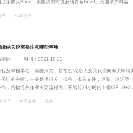
必须购买Bond，美国清关时也必须要有Bond。美国清关时需
nd和美国收货人税号，两者缺一不可。不管是以美国收货人的名义
清关
双清包税
目的国货代代理的名义清关，都是需要提供Bond的。
和缴纳关税需要注意哪些事项
酷国际
时间：2021-10-21
流程及申报事项：美国清关，是指发/收货人及其代理向海关申请
关美国的手续，主要是指报关、报检、报关文件，运输、派送等
作，货物通关作业主要流程为：开船前24小时内申报ISF 10+2
4天清关。
关代理
美国清关
清关