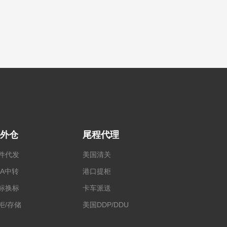
外仓
尾程代理
件代发
美国清关
BA中转
港口提柜
标换标
卡车派送
柜/存储
美国DDP/DDU