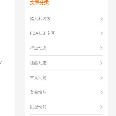
要
文章分类
清
船期和时效
FBA知识专区
行业动态
办
纽酷动态
一
、
常见问题
美森快船
以星快船