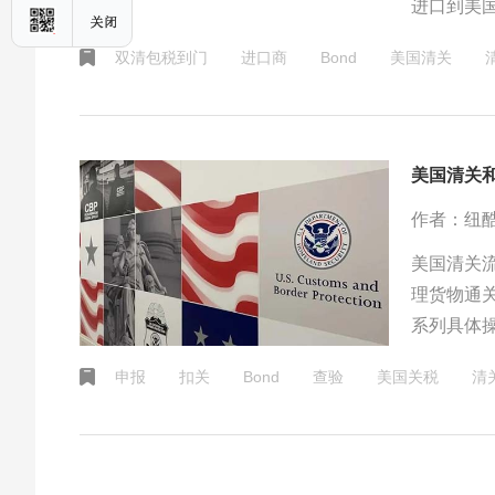
进口到美国
提供Bo
双清包税到门
进口商
Bond
美国清关
关、还是以
美国清关
作者：纽
美国清关
理货物通
系列具体操
到港前3-
申报
扣关
Bond
查验
美国关税
清