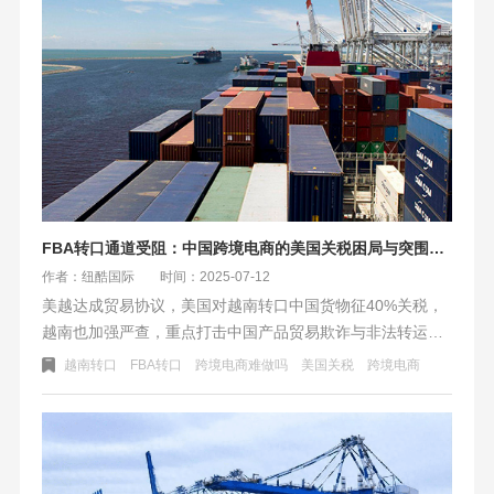
FBA转口通道受阻：中国跨境电商的美国关税困局与突围之路
作者：纽酷国际
时间：2025-07-12
美越达成贸易协议，美国对越南转口中国货物征40%关税，
越南也加强严查，重点打击中国产品贸易欺诈与非法转运。
中资企业面临成本上升、订单取消等困境，在此背景下，中
越南转口
FBA转口
跨境电商难做吗
美国关税
跨境电商
资企业可通过价值创造、区域覆盖、行业转移等路线突围，
全球供应链也正加速重构。