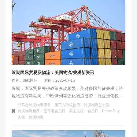
近期国际贸易及物流：美国物流/关税新资讯
作者：纽酷国际
时间：2025-07-15
近期，国际贸易关税政策变动频繁，美对多国加征关税；跨
境物流有新动向，中欧班列等强化物流纽带；行业强化税务
合规，推进绿色技术升级；此外，亚马逊Prime Day销售额
亚马逊跨境物流服务
第三方跨境物流
跨境物流怎么选
创新高，深圳海关推出自动化签证系统提升跨境生鲜通关效
跨境物流起家
亚马逊会员日
美国关税
会员日
Prime Day
关税
跨境物流
率。