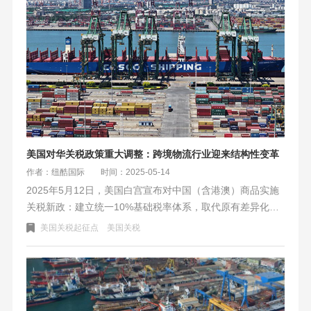
美国对华关税政策重大调整：跨境物流行业迎来结构性变革
作者：纽酷国际
时间：2025-05-14
2025年5月12日，美国白宫宣布对中国（含港澳）商品实施
关税新政：建立统一10%基础税率体系，取代原有差异化结
构；敏感商品（如半导体、新能源设备）税率从125%大幅下
美国关税起征点
美国关税
调至34%，并设置90天政策观察期；低值包裹从价税率由
120%降至54%，维持100美元/件定额关税。政策转向规则化
贸易体系，预计将优化机械制造等行业成本，刺激跨境电商
发展，同时倒逼企业强化商品归类合规。建议企业利用窗口
期调整供应链，纽酷国际等物流商已推出专项服务支持关税