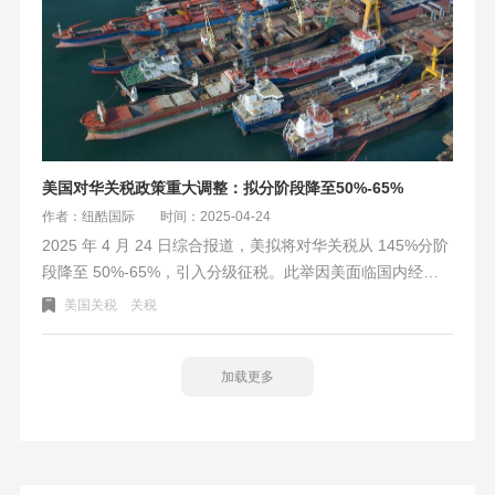
策略优化。
美国对华关税政策重大调整：拟分阶段降至50%-65%
作者：纽酷国际
时间：2025-04-24
2025 年 4 月 24 日综合报道，美拟将对华关税从 145%分阶
段降至 50%-65%，引入分级征税。此举因美面临国内经济
反噬、供应链重构困境、国际盟友离心三重压力。中方回
美国关税
关税
应“打谈皆备”，市场短期利好但长期存隐忧，关税战本质是
大国实力对撞 。
加载更多