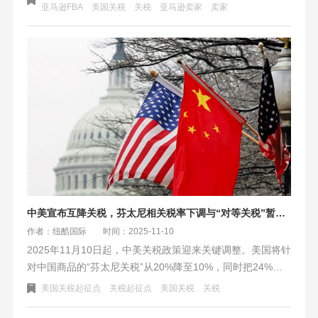
的海运成本，部分品类关税降幅达93%，为跨境卖家提供至
​亚马逊FBA
美国关税
关税
亚马逊卖家
卖家
2026年11月的成本优化窗口期，卖家可借此调整定价策略抢
占市场份额。
中美宣布互降关税，芬太尼相关税率下调与“对等关税”暂停期延长至2026年
作者：纽酷国际
时间：2025-11-10
2025年11月10日起，中美关税政策迎来关键调整。美国将针
对中国商品的“芬太尼关税”从20%降至10%，同时把24%
的“对等关税”暂停期延长一年。中国也同步停止及暂停了部
美国关税起征点
关税起征点
美国关税
关税
分对美加征关税。此外，美国还延长了部分产品的关税豁