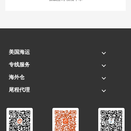
美国海运
海运拼柜
海运整柜
美国海卡
加拿大海运
专线服务
FBA专线直送
超大件专线
AWD专线
电池专线
海外仓
一件代发
FBA中转
贴标换标
拆柜/存储
尾程代理
美国清关
港口提柜
卡车派送
美国DDP/DDU