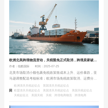
免，并暂停征收中国船舶港口费。此举为跨境物流提供了至
2026年11月的稳定窗口期，但后续政策仍取决于双方的执行
与谈判。
欧洲北美跨境物流变动，关税豁免正式取消，跨境卖家破局方案
作者：纽酷国际
时间：2025-07-25
北美市场取消小额包裹免税政策致成本上升、运价暴跌，亚
马逊调整配送考核标准；欧洲市场免税政策取消、运费分
化，意大利保证金政策松动。面对挑战，北美可高利润品直
欧洲清关关税起征点
英国清关关税起征点
邮、共建仓，欧洲可借退货试点降成本、合作泛欧枢纽。
欧盟清关关税起征点
美国清关关税起征点
美国关税起征点
关税起征点
美国关税
关税
跨境电商物流
跨境电商