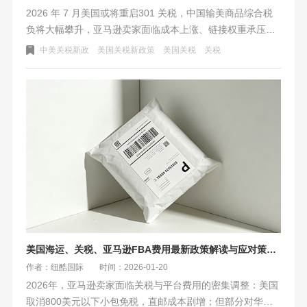
2026 年 7 月美国或将重启301 关税，中国输美商品综合税
负将大幅攀升，亚马逊卖家面临成本上涨、链接权重承压等
风险。本文明确跨境物流5 项合规标准：时效稳定、清关安
中美关税新政
美国关税新政策
美国关税
关税
全、海外仓配置、数字化透明、平台适配。纽酷国际物流凭
借自营仓网、稳定时效、专业清关与全链路服务，助力卖家
提前备货、平滑成本、稳交付，从容应对政策变局。
美国海运、关税、亚马逊FBA费用最新政策解读与应对策略（2026版）
作者：纽酷国际
时间：2026-01-20
2026年，亚马逊卖家面临关税与平台费用的密集调整：美国
取消800美元以下小包免税，直邮成本剧增；但部分对华商