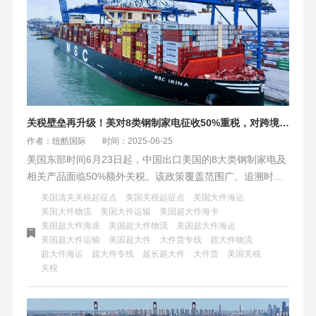
关税壁垒再升级！美对8类钢制家电征收50%重税，对跨境电商的影响
作者：纽酷国际
时间：2025-06-25
美国东部时间6月23日起，中国出口美国的8大类钢制家电及
相关产品面临50%额外关税。该政策覆盖范围广、追溯时点
严，但有豁免条款。中国卖家直面成本风暴，需优化供应链
美国清关关税起征点
美国关税起征点
美国大件海运
与物流策略。纽酷国际物流提供专业超大件海运方案，助力
美国大件物流
美国大件运输
美国超大件海卡
美国超大件海派
美国超大件物流
美国超大件海运
卖家大件出海。
美国超大件运输
美国超大件
大件货专线
超大件物流
超大件海运
超大件专线
超长超大件
大件货
美国关税
关税