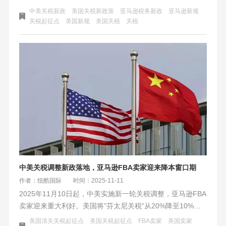
品关税下降，海运迎利好窗口。同时，亚马逊FBA费用结构
中美关税新政
美国关税新政策
亚马逊税务新政
亚马逊新规
性调整，大件商品配送费降低。核心应对策略是：放弃小包
关税起征点
美国新规
美国关税
关税
直邮幻想，转向规模化海运与海外仓/FBA模式，并利用官方
工具精细核算利润，将物流成本中心转化为增长引擎。
中美关税调整新政落地，亚马逊FBA卖家迎来降本窗口期
作者：纽酷国际
时间：2025-11-11
2025年11月10日起，中美实施新一轮关税调整，亚马逊FBA
卖家迎来重大利好。美国将"芬太尼关税"从20%降至10%，
并延长高额"对等关税"暂停期。这一政策直接降低大货卖家
美国清关关税起征点
美国关税起征点
FBA卖家
美国卖家