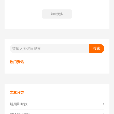
安全快速，并且做到美国本地机场提货、码头提柜和尾端快
递/卡车派送到门服务。
加载更多
热门资讯
文章分类
船期和时效