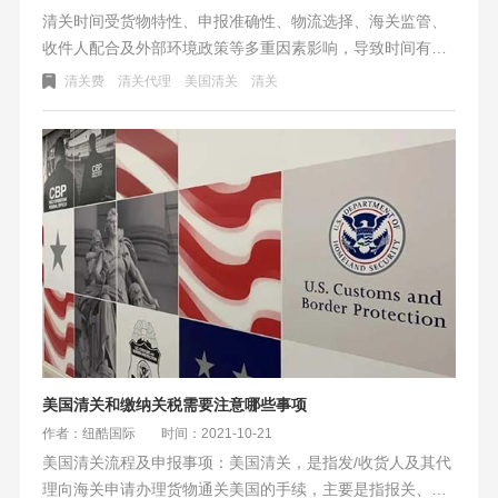
清关时间受货物特性、申报准确性、物流选择、海关监管、
收件人配合及外部环境政策等多重因素影响，导致时间有快
有慢。了解并规避这些影响因素，对于确保货物快速高效通
清关费
清关代理
美国清关
清关
过海关至关重要。
美国清关和缴纳关税需要注意哪些事项
作者：纽酷国际
时间：2021-10-21
美国清关流程及申报事项：美国清关，是指发/收货人及其代
理向海关申请办理货物通关美国的手续，主要是指报关、报