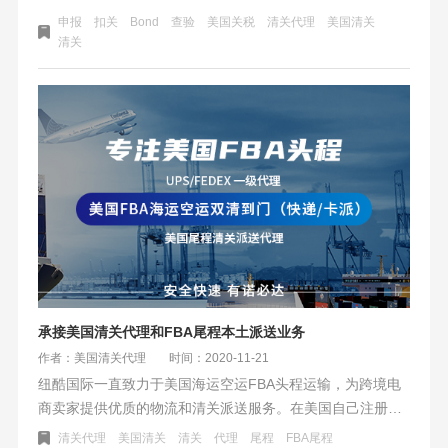
检、报关文件，运输、派送等一系列具体操作，货物通关作
申报
扣关
Bond
查验
美国关税
清关代理
美国清关
业主要流程为：开船前24小时内申报ISF 10+2、到港前3-4
清关
天清关。
承接美国清关代理和FBA尾程本土派送业务
作者：美国清关代理
时间：2020-11-21
纽酷国际一直致力于美国海运空运FBA头程运输，为跨境电
商卖家提供优质的物流和清关派送服务。在美国自己注册了
美国公司（JCR）专业代理美国清关服务，采用预清关操作
清关代理
美国清关
清关
代理
尾程
FBA尾程