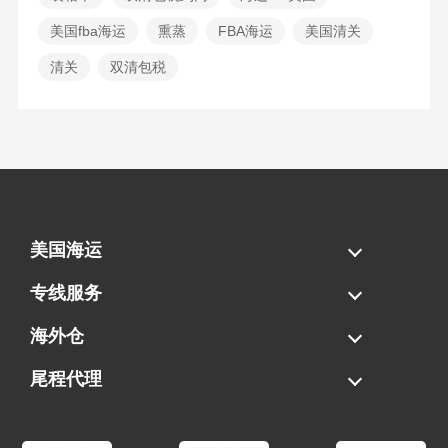
美国fba海运
熏蒸
​FBA海运
美国清关
清关
双清包税
美国海运
海运拼柜
海运整柜
美国海卡
加拿大海运
专线服务
FBA专线直送
超大件专线
AWD专线
电池专线
海外仓
一件代发
FBA中转
贴标换标
拆柜/存储
尾程代理
美国清关
港口提柜
卡车派送
美国DDP/DDU