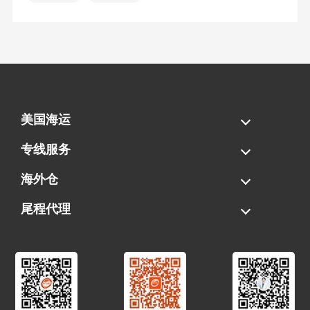
美国海运
海运拼柜
海运整柜
美国海卡
加拿大海运
专线服务
FBA专线直送
超大件专线
AWD专线
电池专线
海外仓
一件代发
FBA中转
贴标换标
拆柜/存储
尾程代理
美国清关
港口提柜
卡车派送
美国DDP/DDU