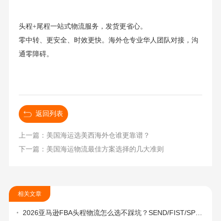
头程+尾程一站式物流服务，发货更省心。
零中转、更安全、时效更快。海外仓专业华人团队对接，沟
通零障碍。
返回列表
上一篇：美国海运选美西海外仓谁更靠谱？
下一篇：美国海运物流最佳方案选择的几大准则
相关文章
2026亚马逊FBA头程物流怎么选不踩坑？SEND/FIST/SPN官方认证物流商，只有这家敢承诺“准达率第一”