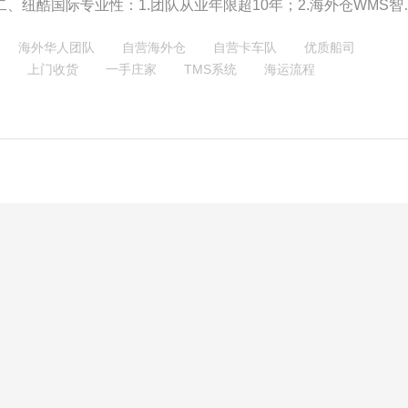
二、纽酷国际专业性：1.团队从业年限超10年；2.海外仓WMS智
头程+尾程一站式物流服务；
海外华人团队
自营海外仓
自营卡车队
优质船司
上门收货
一手庄家
TMS系统
海运流程