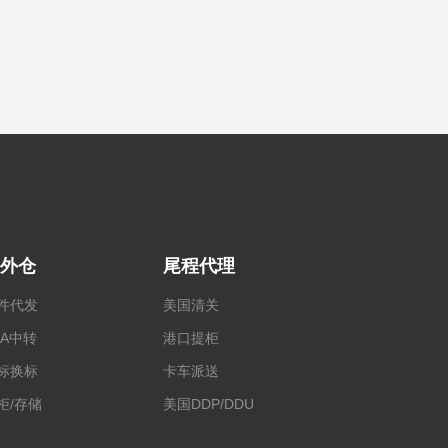
外仓
尾程代理
件代发
美国清关
BA中转
港口提柜
标换标
卡车派送
柜/存储
美国DDP/DDU