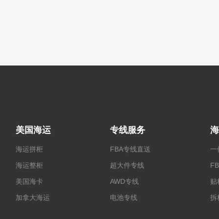
美国海运
专线服务
海
海运拼柜
FBA专线直送
一
海运整柜
超大件专线
F
美国海卡
AWD专线
贴
加拿大海运
电池专线
拆