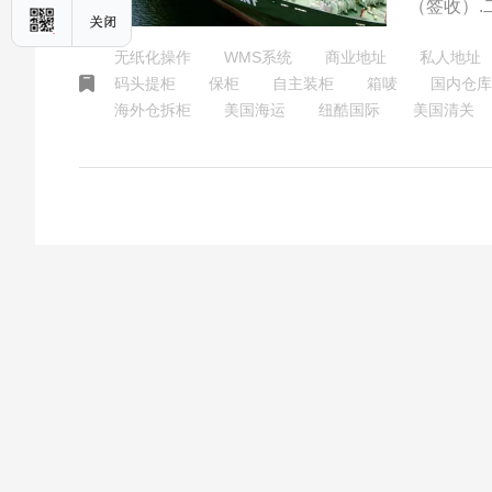
（签收）.
系统；3.
无纸化操作
WMS系统
商业地址
私人地址
码头提柜
保柜
自主装柜
箱唛
国内仓库
海外仓拆柜
美国海运
纽酷国际
美国清关