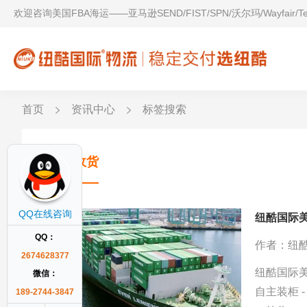
欢迎咨询美国FBA海运——亚马逊SEND/FIST/SPN/沃尔玛/Wayfair/
首页
资讯中心
标签搜索
上门收货
QQ在线咨询
纽酷国际
QQ：
作者：纽
2674628377
纽酷国际美
微信：
自主装柜 -
189-2744-3847