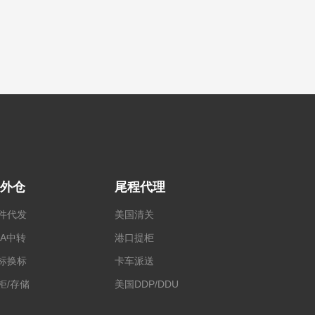
外仓
尾程代理
件代发
美国清关
BA中转
港口提柜
标换标
卡车派送
柜/存储
美国DDP/DDU