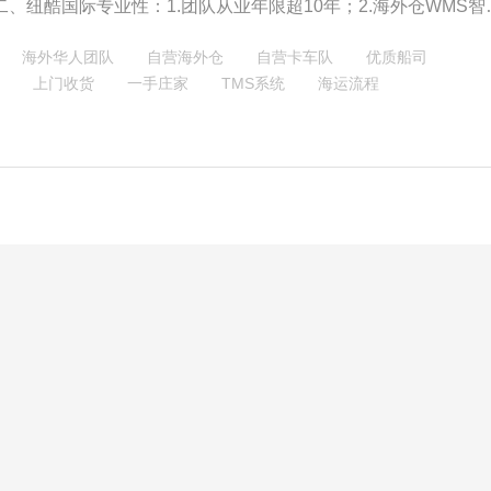
二、纽酷国际专业性：1.团队从业年限超10年；2.海外仓WMS智
头程+尾程一站式物流服务；
海外华人团队
自营海外仓
自营卡车队
优质船司
上门收货
一手庄家
TMS系统
海运流程