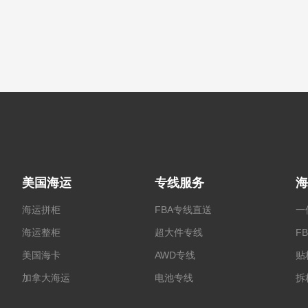
美国海运
专线服务
海
海运拼柜
FBA专线直送
一
海运整柜
超大件专线
F
美国海卡
AWD专线
贴
加拿大海运
电池专线
拆