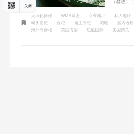
（签收）.
系统；3.
无纸化操作
WMS系统
商业地址
私人地址
码头提柜
保柜
自主装柜
箱唛
国内仓库
海外仓拆柜
美国海运
纽酷国际
美国清关