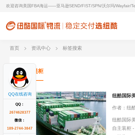
欢迎咨询美国FBA海运——亚马逊SEND/FIST/SPN/沃尔玛/Wayfair/
首页
资讯中心
标签搜索
码头提柜
QQ在线咨询
纽酷国际
QQ：
作者：纽
2674628377
纽酷国际美
微信：
自主装柜 -
189-2744-3847