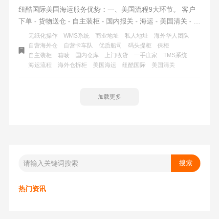
纽酷国际美国海运服务优势：一、美国流程9大环节。 客户
下单 - 货物送仓 - 自主装柜 - 国内报关 - 海运 - 美国清关 - 码
头提柜 - 海外仓拆柜 - 派送入仓（签收）.二、纽酷国际专业
无纸化操作
WMS系统
商业地址
私人地址
海外华人团队
性：1.团队从业年限超10年；2.海外仓WMS智能系统；3.头
自营海外仓
自营卡车队
优质船司
码头提柜
保柜
自主装柜
箱唛
国内仓库
上门收货
一手庄家
TMS系统
程+尾程一站式物流服务；
海运流程
海外仓拆柜
美国海运
纽酷国际
美国清关
加载更多
热门资讯