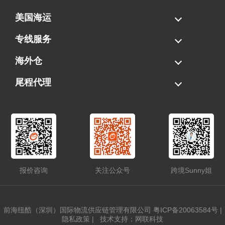
美国海运
海运拼柜
海运整柜
美国海卡
加拿大海运
专线服务
FBA专线直送
超大件专线
AWD专线
电池专线
海外仓
一件代发
FBA中转
贴标换标
拆柜/存储
尾程代理
美国清关
港口提柜
卡车派送
美国DDP/DDU
报价咨询
关注公众号
跨境Sunny姐
前海纽酷（深圳）国际物流供应链管理有限公司
粤ICP备20063584号
|
隐私政策
|
技术支持：网联科技