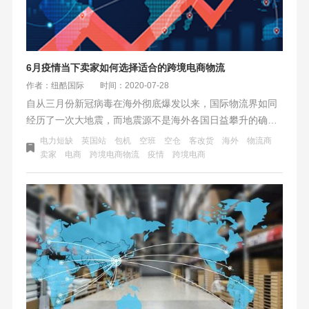
6月疫情当下卖家如何选择适合的跨境电商物流
作者：纽酷国际
时间：2020-07-28
自从三月份新冠病毒在海外彻底爆发以来，国际物流界如同
经历了一次大地震，而地震源不是海外各国日益攀升的确诊
病例，而是来自贸易链条中最最最重要的环节——国际空
电力短缺
英国站
包机
空班
空仓
客改货
海外
物流商
运。当下的国际航空运费已经比正常时期至少上涨了5倍左
卖家
电商
跨境电商物流
疫情
跨境电商
右！