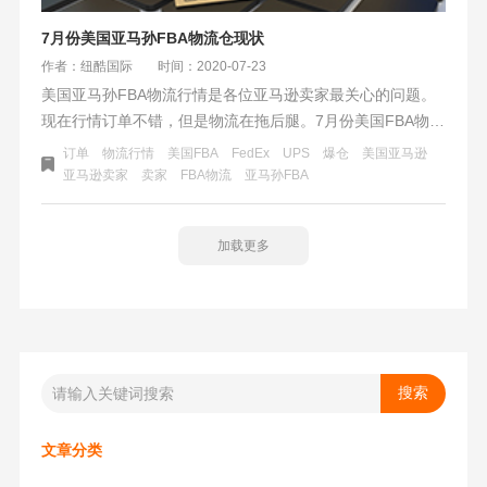
7月份美国亚马孙FBA物流仓现状
作者：纽酷国际
时间：2020-07-23
美国亚马孙FBA物流行情是各位亚马逊卖家最关心的问题。
现在行情订单不错，但是物流在拖后腿。7月份美国FBA物流
现状会怎么样？最近美国加紧了复工复产进程，7月初美国又
订单
物流行情
美国FBA
FedEx
UPS
爆仓
美国亚马逊
出现了二次疫情爆发，对FBA物流会面临更严峻的考验。
亚马逊卖家
卖家
FBA物流
亚马孙FBA
加载更多
文章分类