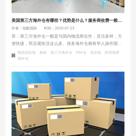
美国第三方海外仓有哪些？优势是什么？服务商收费一般包括什么？
作者：纽酷国际
时间：2020-07-23
答：第三方海外仓一般是与国内物流商合作，灵活多样，方
便快捷，而且规矩没这么多。很多海外仓都有华人操作团
队，容易沟通。跨境电商卖家不用担心货因为限制而被亚马
物流供应链
换标
第三方海外仓
FBA仓
供应链
跨境电商
孙FBA仓拒之门外。第三方海外仓没有平台的限制，都能使
海外仓
用。