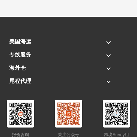
美国海运
海运拼柜
海运整柜
美国海卡
加拿大海运
专线服务
FBA专线直送
超大件专线
AWD专线
电池专线
海外仓
一件代发
FBA中转
贴标换标
拆柜/存储
尾程代理
美国清关
港口提柜
卡车派送
美国DDP/DDU
报价咨询
关注公众号
跨境Sunny姐