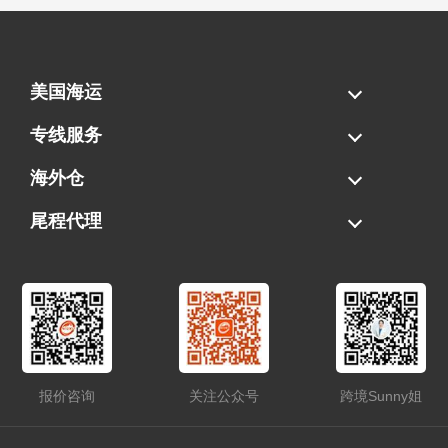
美国海运
海运拼柜
海运整柜
美国海卡
加拿大海运
专线服务
FBA专线直送
超大件专线
AWD专线
电池专线
海外仓
一件代发
FBA中转
贴标换标
拆柜/存储
尾程代理
美国清关
港口提柜
卡车派送
美国DDP/DDU
报价咨询
关注公众号
跨境Sunny姐