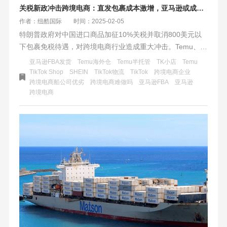
关税新政冲击跨境电商：直发包裹成本激增，亚马逊或成赢家？
作者：纽酷国际
时间：2025-02-05
特朗普政府对中国进口商品加征10%关税并取消800美元以
下包裹免税待遇，对跨境电商行业造成重大冲击。Temu、
Shein等平台面临成本激增、价格优势削弱和物流效率下降的
亚马逊FBA发货
Temu海外仓
Temu半托管
TK小店
Temu
挑战，被迫转向海外仓和半托管模式。亚马逊等本土平台可
TikTok Shop
SHEIN
TikTok物流
TikTok
跨境电商企业
跨境电商船公司优劣
跨境电商难做吗
​亚马逊FBA
亚马逊
能受益，但同样面临成本压力。政策加速了行业向合规化、
跨境电商
本地化转型，重塑全球电商竞争格局，同时影响美国消费者
的选择与低价商品供应。