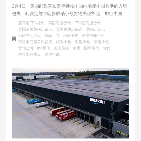
2月4日，美国邮政宣布暂停接收中国内地和中国香港的入境
包裹，此决定与特朗普取消小额货物关税豁免、加征中国商
品关税的行政令有关。此举对跨境电商和货代行业造成重大
亚马逊FBA货代
美国海运货代
FBA亚马逊货代
打击，同时推高了美国本土消费成本，对全球贸易格局也产
美国清关关税起征点
美国关税起征点
关税起征点
FBA空运货代
国际小包
FBA小包
跨境电商企业
生了深远影响。
跨境电商船公司优劣
邮政小包
海运小包
空运小包
货代公司
fba货代
美国关税
关税
国际货代
货代
跨境电商物流
跨境电商