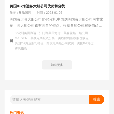
美国fba海运各大船公司优势和劣势
作者：纽酷国际
时间：2023-01-05
美国海运各大船公司优劣分析,中国到美国海运船公司有非常
多，各大船公司都有各自的特点。根据各船公司根据自己的
航线、码头设施等对海运运输推出自己的航运方案，抢占对
宁波到美国海运
江门到美国海运
美森轮船
船公司
应的远洋市场份额。其中有针对时效的，有经济实惠的，也
MATSON
美线电商航线分析
美线船司航线的优缺点
美国fba海运船司特点
跨境电商船公司优劣
美国fba海运
有追求性价比……这里来聊一下跨境物流主流的几家船公司
跨境物流
的优点和缺点。
加载更多
热门资讯