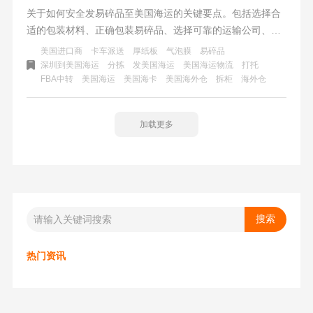
关于如何安全发易碎品至美国海运的关键要点。包括选择合
适的包装材料、正确包装易碎品、选择可靠的运输公司、标
记和标识包裹以及选择适当的运输方式等。通过合规的物流
美国进口商
卡车派送
厚纸板
气泡膜
易碎品
操作指南，能够确保货物在海运过程中安全抵达目的地。
深圳到美国海运
分拣
发美国海运
美国海运物流
打托
FBA中转
美国海运
美国海卡
美国海外仓
拆柜
海外仓
加载更多
热门资讯