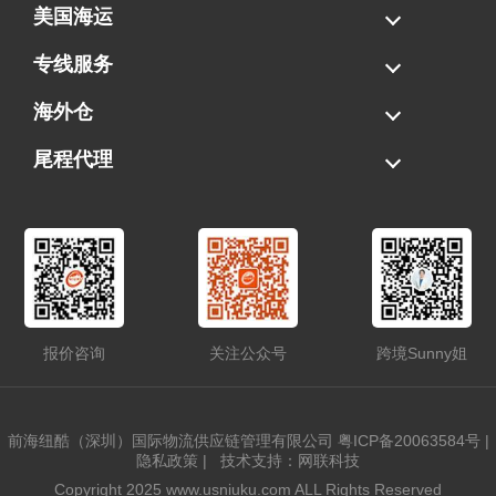
美国海运
海运拼柜
海运整柜
美国海卡
加拿大海运
专线服务
FBA专线直送
超大件专线
AWD专线
电池专线
海外仓
一件代发
FBA中转
贴标换标
拆柜/存储
尾程代理
美国清关
港口提柜
卡车派送
美国DDP/DDU
报价咨询
关注公众号
跨境Sunny姐
前海纽酷（深圳）国际物流供应链管理有限公司
粤ICP备20063584号
|
隐私政策
|
技术支持：网联科技
Copyright 2025 www.usniuku.com ALL Rights Reserved