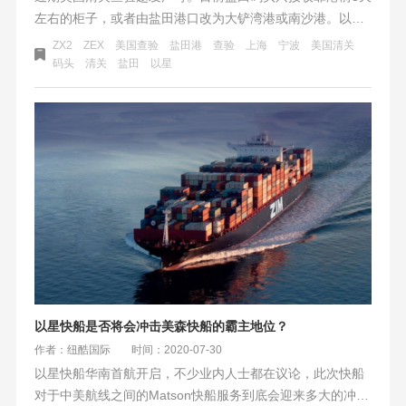
左右的柜子，或者由盐田港口改为大铲湾港或南沙港。以星
快线ZEX/ZX2已经出示通知：实际靠岸以码头消息为准，我
ZX2
ZEX
美国查验
盐田港
查验
上海
宁波
美国清关
司会尽力从不同的渠道获取准确的信息通知给每位客户。受
码头
清关
盐田
以星
美国目的港影响，船舶没有如期回至国内港口，导致开港时
间不断延期。
以星快船是否将会冲击美森快船的霸主地位？
作者：纽酷国际
时间：2020-07-30
以星快船华南首航开启，不少业内人士都在议论，此次快船
对于中美航线之间的Matson快船服务到底会迎来多大的冲