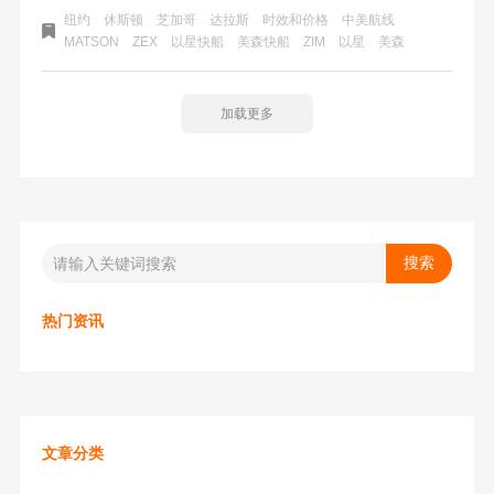
击？毕竟目前整个中国的跨境电商至少半壁江山是在广东深
纽约
休斯顿
芝加哥
达拉斯
时效和价格
中美航线
圳，现在深圳有了直发美国的以星快船之后，对于华南卖家
MATSON
ZEX
以星快船
美森快船
ZIM
以星
美森
来说，时效和价格和美森快船媲美，没必要再舍近求远，费
时费力把货物拖到华东去上船了。
加载更多
热门资讯
文章分类