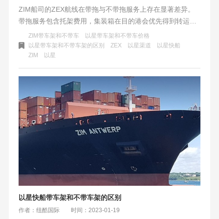
ZIM船司的ZEX航线在带拖与不带拖服务上存在显著差异。
带拖服务包含托架费用，集装箱在目的港会优先得到转运，
提取时效快；而不带拖服务则不含托架费用，集装箱需等待
ZIM带车架和不带车
以星带车架和不带车价格
托架才能进行转运，时效相对较慢，通常慢4-7天。卖家在选
以星带车架和不带车架的区别
ZEX
以星渠道
以星快船
ZIM
以星
择时应根据自身需求和预算进行权衡，追求时效可选带拖，
注重成本可选不带拖。
以星快船带车架和不带车架的区别
作者：纽酷国际
时间：2023-01-19