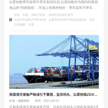
以星快船带车架和不带车架的区别.以星快船作为国内到美国
海运的“明星航线”，市场上有两种报价：带车架和不带车
架。那么以星快船带车架和不带车架有什么区别？
托架
车架
WBCT码头
ZIM带车架和不带车
以星带车架和不带车价格
以星带车架和不带车架的区别
ZEX
以星快船
以星
美国清关查验严格须引予重视，盐田码头、以星快线ZEX/ZX2、宁波/上海码头最新情况
作者：纽酷国际
时间：2021-06-01
近期美国清关查验越发严苛。目前盐田码头只接收靠港前3天